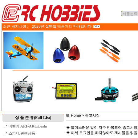
최근 공지사항 :
2026년 설명절 배송마감 안내입니다.
Home
> 중고시장
상 품 분 류(Full List)
·
* 비행기 ARF/ARC/Basla
◈ 불미스러운 일이 자주 반복되어 중고시장
◈ 이제 로그인을 하지않아도 게시물을 읽
·
* 스피너/관련상품