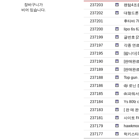
장바구니가
237203
팬텀4조
비어 있습니다.
237202
대형드론 프
237201
후타바 7
237200
lipo 6
237199
글번호 [
237197
각종 연
237195
[팝니다] 
237190
[판매완료]
237189
[판매완료]
237188
Top g
237186
dji 로
237185
dc파워
237184
Ys 80fz c
237183
[ 판 매 완
237181
사이토 F
237179
hawkm
237177
럭키스타 