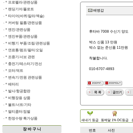
·
* 프로펠라/관련상품
·
* 랜딩기어/플로트
배병갑
·
* 타이어(바퀴/칼라/엑슬)
·
* 커버링 필름/관련상품
·
* 엔진/관련상품
후타바 7008 수신기 양도
·
* 엔진부품/관련상품
박스 신품 13 만원
·
* 비행기 부품/조립/관련상품
박스 없는 준신품 11만원
·
* 연료통/펌프/필터/오일
·
* 조종기/서보 관련
착불합니다.
·
* 충전기/테스터기/전선
010-6707-4893
·
* 모터/덕트
·
* 변속기/전원 관련상품
·
* 배터리
·
* 발사/항공합판
·
* 비행장용 상품
·
* 볼트/너트/기타
·
* 멀티콥터/짐벌
·
* 한정수량 특가상품
새내기 등급
동메달 1% DC등급
장 바 구 니
번호
사진