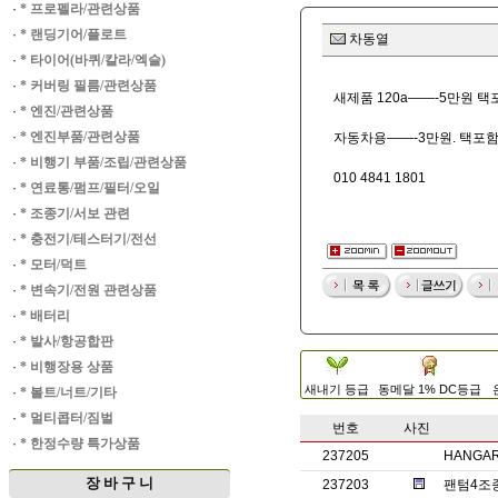
·
* 프로펠라/관련상품
·
* 랜딩기어/플로트
차동열
·
* 타이어(바퀴/칼라/엑슬)
·
* 커버링 필름/관련상품
새제품 120a——-5만원 택
·
* 엔진/관련상품
·
* 엔진부품/관련상품
자동차용——-3만원. 택포
·
* 비행기 부품/조립/관련상품
010 4841 1801
·
* 연료통/펌프/필터/오일
·
* 조종기/서보 관련
·
* 충전기/테스터기/전선
·
* 모터/덕트
·
* 변속기/전원 관련상품
·
* 배터리
·
* 발사/항공합판
·
* 비행장용 상품
새내기 등급
동메달 1% DC등급
·
* 볼트/너트/기타
·
* 멀티콥터/짐벌
번호
사진
·
* 한정수량 특가상품
237205
HANGAR
장 바 구 니
237203
팬텀4조