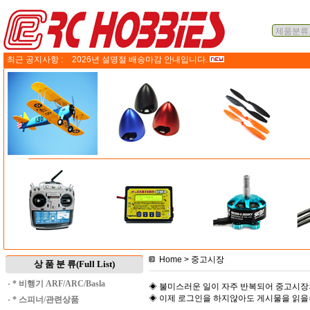
최근 공지사항 :
2026년 설명절 배송마감 안내입니다.
Home
> 중고시장
상 품 분 류(Full List)
·
* 비행기 ARF/ARC/Basla
◈ 불미스러운 일이 자주 반복되어 중고시장
◈ 이제 로그인을 하지않아도 게시물을 읽
·
* 스피너/관련상품