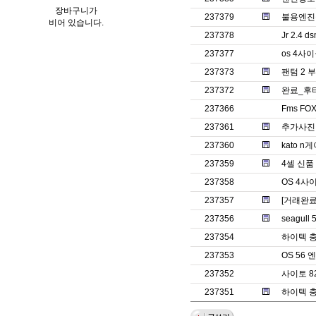
장바구니가
237379
불용엔진
비어 있습니다.
237378
Jr 2.4 
237377
os 4사
237373
팬텀 2 
237372
완료_후
237366
Fms FO
237361
추가사진
237360
kato 
237359
4셀 신품
237358
OS 4사
237357
[거래완료]
237356
seagull
237354
하이텍 충
237353
OS 56
237352
사이토 8
237351
하이텍 충