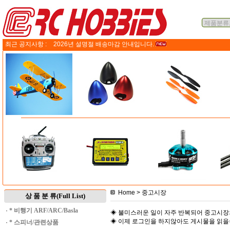
최근 공지사항 :
2026년 설명절 배송마감 안내입니다.
Home
> 중고시장
상 품 분 류(Full List)
·
* 비행기 ARF/ARC/Basla
◈ 불미스러운 일이 자주 반복되어 중고시장
◈ 이제 로그인을 하지않아도 게시물을 읽
·
* 스피너/관련상품