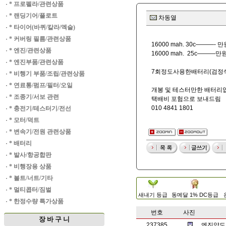
·
* 프로펠라/관련상품
·
* 랜딩기어/플로트
차동열
·
* 타이어(바퀴/칼라/엑슬)
·
* 커버링 필름/관련상품
16000 mah. 30c———- 만
·
* 엔진/관련상품
16000 mah. 25c———만
·
* 엔진부품/관련상품
7회정도사용한배터리(검정색)
·
* 비행기 부품/조립/관련상품
·
* 연료통/펌프/필터/오일
개봉 및 테스터만한 배터리
·
* 조종기/서보 관련
택배비 포험으로 보내드림
010 4841 1801
·
* 충전기/테스터기/전선
·
* 모터/덕트
·
* 변속기/전원 관련상품
·
* 배터리
·
* 발사/항공합판
·
* 비행장용 상품
·
* 볼트/너트/기타
·
* 멀티콥터/짐벌
새내기 등급
동메달 1% DC등급
·
* 한정수량 특가상품
번호
사진
장 바 구 니
237385
엔진양도 