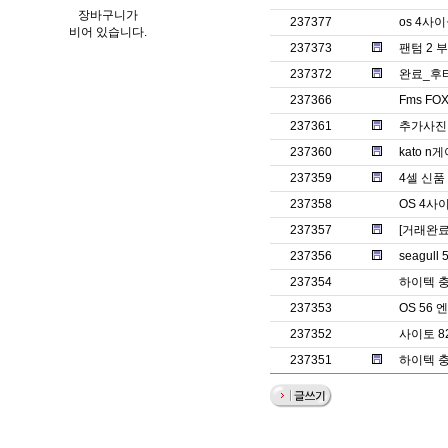
장바구니가
237377
os 4사
비어 있습니다.
237373
팬텀 2 
237372
완료_후
237366
Fms FO
237361
추가사진
237360
kato 
237359
4셀 신품
237358
OS 4사
237357
[거래완료]
237356
seagull
237354
하이텍 충
237353
OS 56
237352
사이토 8
237351
하이텍 충