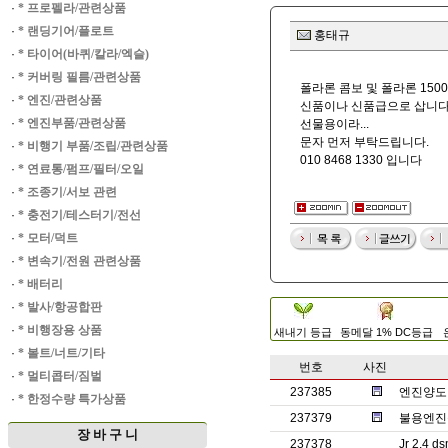
·
* 프로펠라/관련상품
·
* 랜딩기어/플로트
홍태규
·
* 타이어(바퀴/칼라/엑슬)
·
* 커버링 필름/관련상품
폴라론 콤보 및 폴라론 150
·
* 엔진/관련상품
신품이나 신품급으로 삽니
·
* 엔진부품/관련상품
선물용이라...
문자 먼저 부탁드립니다.
·
* 비행기 부품/조립/관련상품
010 8468 1330 입니다
·
* 연료통/펌프/필터/오일
·
* 조종기/서보 관련
·
* 충전기/테스터기/전선
·
* 모터/덕트
·
* 변속기/전원 관련상품
·
* 배터리
·
* 발사/항공합판
·
* 비행장용 상품
새내기 등급
동메달 1% DC등급
·
* 볼트/너트/기타
번호
사진
·
* 멀티콥터/짐벌
237385
엔진양도 
·
* 한정수량 특가상품
237379
불용엔진
장 바 구 니
237378
Jr 2.4 