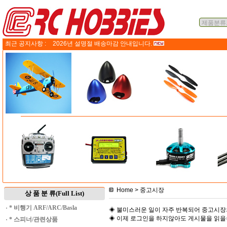
최근 공지사항 :
2026년 설명절 배송마감 안내입니다.
Home
> 중고시장
상 품 분 류(Full List)
·
* 비행기 ARF/ARC/Basla
◈ 불미스러운 일이 자주 반복되어 중고시장
◈ 이제 로그인을 하지않아도 게시물을 읽
·
* 스피너/관련상품