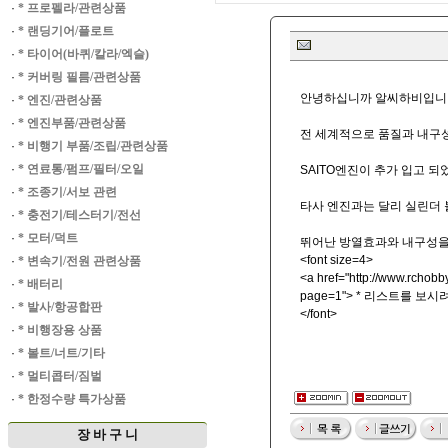
·
* 프로펠라/관련상품
·
* 랜딩기어/플로트
·
* 타이어(바퀴/칼라/엑슬)
·
* 커버링 필름/관련상품
안녕하십니까 알씨하비입니
·
* 엔진/관련상품
·
* 엔진부품/관련상품
전 세계적으로 품질과 내구
·
* 비행기 부품/조립/관련상품
·
* 연료통/펌프/필터/오일
SAITO엔진이 추가 입고 되
·
* 조종기/서보 관련
타사 엔진과는 달리 실린더
·
* 충전기/테스터기/전선
·
* 모터/덕트
뛰어난 방열효과와 내구성을
<font size=4>
·
* 변속기/전원 관련상품
<a href="
http://www.rchobby
·
* 배터리
page=1"> * 리스트를 보시려
·
* 발사/항공합판
</font>
·
* 비행장용 상품
·
* 볼트/너트/기타
·
* 멀티콥터/짐벌
·
* 한정수량 특가상품
장 바 구 니