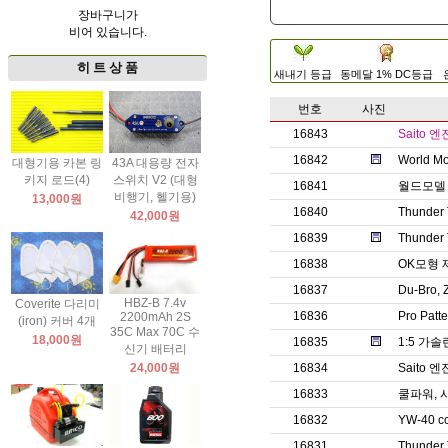
장바구니가
비어 있습니다.
히 트 상 품
새내기 등급
동메달 1% DC등급
번호
사진
16843
Saito
16842
World Mo
대형기용 카본 링
43A 대용량 전자
키지 로드(4)
스위치 V2 (대형
16841
월드모델 
비행기, 헬기용)
13,000원
16840
Thunde
42,000원
16839
Thunder 
16838
OK모형 
16837
Du-Br
HBZ-B 7.4v
Coverite 다리미
16836
Pro Pa
2200mAh 2S
(iron) 커버 4개
35C Max 70C 수
18,000원
16835
1:5 가
신기 배터리
24,000원
16834
Saito
16833
쿨파워, 
16832
YW-40
16831
Thunde