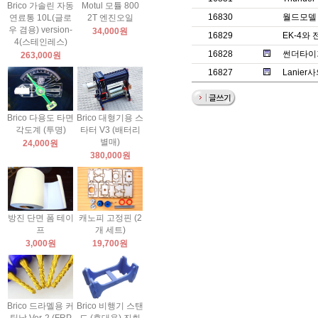
Brico 가솔린 자동
Motul 모튤 800
16830
월드모델 
연료통 10L(글로
2T 엔진오일
우 겸용) version-
34,000원
16829
EK-4와
4(스테인레스)
16828
썬더타이거
263,000원
16827
Lanie
Brico 다용도 타면
Brico 대형기용 스
각도계 (투명)
타터 V3 (배터리
별매)
24,000원
380,000원
방진 단면 폼 테이
캐노피 고정핀 (2
프
개 세트)
3,000원
19,700원
Brico 드라멜용 커
Brico 비행기 스탠