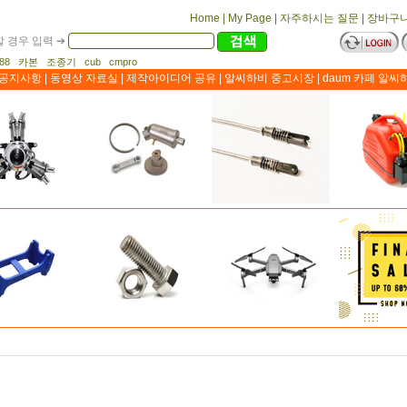
Home
|
My Page
|
자주하시는 질문
|
장바구
 경우 입력 ➔
1188 카본 조종기 cub cmpro
공지사항
|
동영상 자료실
|
제작아이디어 공유
|
알씨하비 중고시장
|
daum 카페 알씨