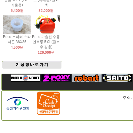
팅날 Ver-2 (FRP
드 (휴대용) 진회
카울용)
색
5,400원
32,000원
Brico 스타터 스타
Brico 가솔린 수동
터콘 36X35
연료통 5.0L(글로
우 겸용)
4,500원
126,000원
기 상 청 바 로 가 기
주소 :