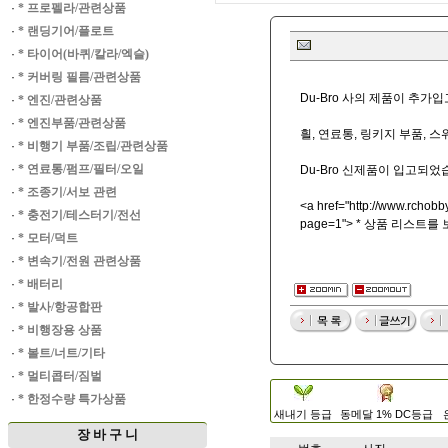
·
* 프로펠라/관련상품
·
* 랜딩기어/플로트
·
* 타이어(바퀴/칼라/엑슬)
·
* 커버링 필름/관련상품
Du-Bro 사의 제품이 추가
·
* 엔진/관련상품
·
* 엔진부품/관련상품
흴, 연료통, 링키지 부품, 
·
* 비행기 부품/조립/관련상품
·
* 연료통/펌프/필터/오일
Du-Bro 신제품이 입고되었
·
* 조종기/서보 관련
<a href="
http://www.rchobby
·
* 충전기/테스터기/전선
page=1"> * 상품 리스트를
·
* 모터/덕트
·
* 변속기/전원 관련상품
·
* 배터리
·
* 발사/항공합판
·
* 비행장용 상품
·
* 볼트/너트/기타
·
* 멀티콥터/짐벌
·
* 한정수량 특가상품
새내기 등급
동메달 1% DC등급
장 바 구 니