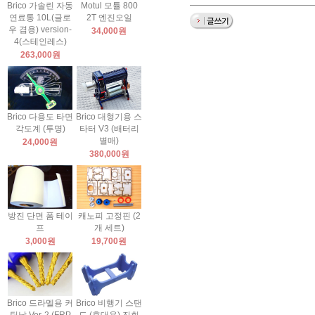
Brico 가솔린 자동
Motul 모튤 800
연료통 10L(글로
2T 엔진오일
우 겸용) version-
34,000원
4(스테인레스)
263,000원
Brico 다용도 타면
Brico 대형기용 스
각도계 (투명)
타터 V3 (배터리
별매)
24,000원
380,000원
방진 단면 폼 테이
캐노피 고정핀 (2
프
개 세트)
3,000원
19,700원
Brico 드라멜용 커
Brico 비행기 스탠