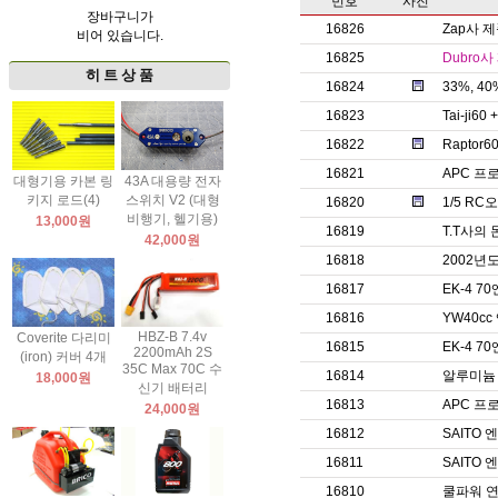
번호
사진
장바구니가
16826
Zap사 
비어 있습니다.
16825
Dubro
히 트 상 품
16824
33%, 
16823
Tai-ji60
16822
Raptor60
16821
APC 프
대형기용 카본 링
43A 대용량 전자
키지 로드(4)
스위치 V2 (대형
16820
1/5 R
비행기, 헬기용)
13,000원
16819
T.T사의
42,000원
16818
2002년
16817
EK-4 
16816
YW40c
HBZ-B 7.4v
Coverite 다리미
16815
EK-4 
2200mAh 2S
(iron) 커버 4개
35C Max 70C 수
16814
알루미늄
18,000원
신기 배터리
16813
APC 프
24,000원
16812
SAITO
16811
SAITO
16810
쿨파워 