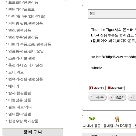
·
* 프로펠라/관련상품
·
* 랜딩기어/플로트
·
* 타이어(바퀴/칼라/엑슬)
·
* 커버링 필름/관련상품
Thunder Tiger사의 몬스
·
* 엔진/관련상품
EK-4 전용부품도 함께입고
·
* 엔진부품/관련상품
(휠,타이어,바디,바디마운트,
·
* 비행기 부품/조립/관련상품
·
* 연료통/펌프/필터/오일
<a href="
http://www.rchob
·
* 조종기/서보 관련
·
* 충전기/테스터기/전선
</font>
·
* 모터/덕트
·
* 변속기/전원 관련상품
·
* 배터리
·
* 발사/항공합판
·
* 비행장용 상품
·
* 볼트/너트/기타
·
* 멀티콥터/짐벌
·
* 한정수량 특가상품
새내기 등급
동메달 1% DC등급
장 바 구 니