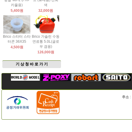
팅날 Ver-2 (FRP
드 (휴대용) 진회
카울용)
색
5,400원
32,000원
Brico 스타터 스타
Brico 가솔린 수동
터콘 36X35
연료통 5.0L(글로
우 겸용)
4,500원
126,000원
기 상 청 바 로 가 기
주소 :