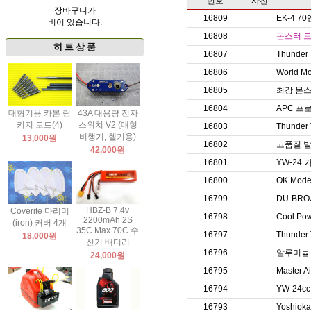
번호
사진
장바구니가
16809
EK-4 
비어 있습니다.
16808
몬스터 트
히 트 상 품
16807
Thunde
16806
World 
16805
최강 몬스
16804
APC 프
대형기용 카본 링
43A 대용량 전자
키지 로드(4)
스위치 V2 (대형
16803
Thunde
비행기, 헬기용)
13,000원
16802
고품질 
42,000원
16801
YW-24
16800
OK Mod
16799
DU-BR
HBZ-B 7.4v
Coverite 다리미
16798
Cool 
2200mAh 2S
(iron) 커버 4개
35C Max 70C 수
16797
Thunde
18,000원
신기 배터리
16796
알루미늄
24,000원
16795
Master
16794
YW-24c
16793
Yoshi