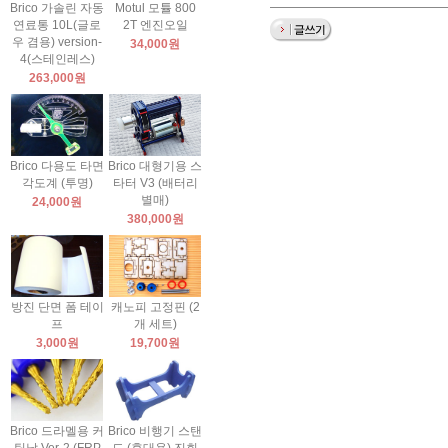
Brico 가솔린 자동
Motul 모튤 800
연료통 10L(글로
2T 엔진오일
우 겸용) version-
34,000원
4(스테인레스)
263,000원
Brico 다용도 타면
Brico 대형기용 스
각도계 (투명)
타터 V3 (배터리
별매)
24,000원
380,000원
방진 단면 폼 테이
캐노피 고정핀 (2
프
개 세트)
3,000원
19,700원
Brico 드라멜용 커
Brico 비행기 스탠