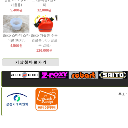
팅날 Ver-2 (FRP
드 (휴대용) 진회
카울용)
색
5,400원
32,000원
Brico 스타터 스타
Brico 가솔린 수동
터콘 36X35
연료통 5.0L(글로
우 겸용)
4,500원
126,000원
기 상 청 바 로 가 기
주소 :