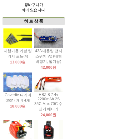
장바구니가
비어 있습니다.
히 트 상 품
대형기용 카본 링
43A 대용량 전자
키지 로드(4)
스위치 V2 (대형
비행기, 헬기용)
13,000원
42,000원
HBZ-B 7.4v
Coverite 다리미
2200mAh 2S
(iron) 커버 4개
35C Max 70C 수
18,000원
신기 배터리
24,000원