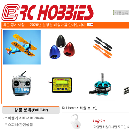
최근 공지사항 :
2026년 설명절 배송마감 안내입니다.
Home
> 회원 로그인
상 품 분 류(Full List)
·
* 비행기 ARF/ARC/Basla
·
* 스피너/관련상품