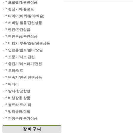
·
* 프로펠라/관련상품
·
* 랜딩기어/플로트
·
* 타이어(바퀴/칼라/엑슬)
·
* 커버링 필름/관련상품
·
* 엔진/관련상품
·
* 엔진부품/관련상품
·
* 비행기 부품/조립/관련상품
·
* 연료통/펌프/필터/오일
·
* 조종기/서보 관련
·
* 충전기/테스터기/전선
·
* 모터/덕트
·
* 변속기/전원 관련상품
·
* 배터리
·
* 발사/항공합판
·
* 비행장용 상품
·
* 볼트/너트/기타
·
* 멀티콥터/짐벌
·
* 한정수량 특가상품
장 바 구 니