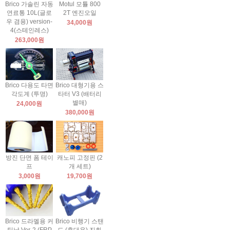
Brico 가솔린 자동
Motul 모튤 800
연료통 10L(글로
2T 엔진오일
우 겸용) version-
34,000원
4(스테인레스)
263,000원
Brico 다용도 타면
Brico 대형기용 스
각도계 (투명)
타터 V3 (배터리
별매)
24,000원
380,000원
방진 단면 폼 테이
캐노피 고정핀 (2
프
개 세트)
3,000원
19,700원
Brico 드라멜용 커
Brico 비행기 스탠