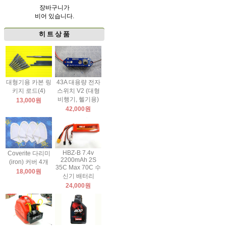
장바구니가
비어 있습니다.
히 트 상 품
대형기용 카본 링
43A 대용량 전자
키지 로드(4)
스위치 V2 (대형
비행기, 헬기용)
13,000원
42,000원
HBZ-B 7.4v
Coverite 다리미
2200mAh 2S
(iron) 커버 4개
35C Max 70C 수
18,000원
신기 배터리
24,000원