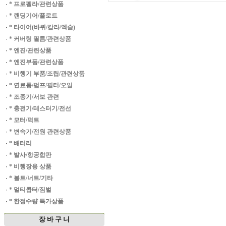
·
* 프로펠라/관련상품
·
* 랜딩기어/플로트
·
* 타이어(바퀴/칼라/엑슬)
·
* 커버링 필름/관련상품
·
* 엔진/관련상품
·
* 엔진부품/관련상품
·
* 비행기 부품/조립/관련상품
·
* 연료통/펌프/필터/오일
·
* 조종기/서보 관련
·
* 충전기/테스터기/전선
·
* 모터/덕트
·
* 변속기/전원 관련상품
·
* 배터리
·
* 발사/항공합판
·
* 비행장용 상품
·
* 볼트/너트/기타
·
* 멀티콥터/짐벌
·
* 한정수량 특가상품
장 바 구 니