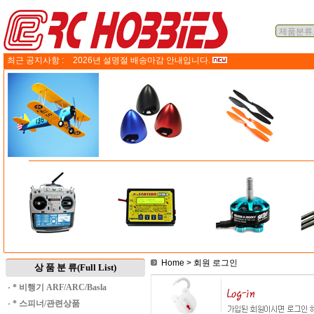
최근 공지사항 :
2026년 설명절 배송마감 안내입니다.
Home
> 회원 로그인
상 품 분 류(Full List)
·
* 비행기 ARF/ARC/Basla
·
* 스피너/관련상품