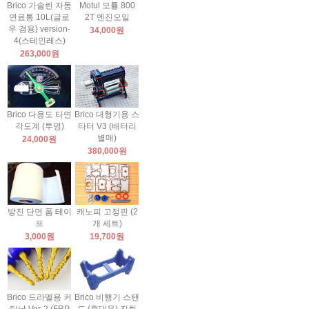
Brico 가솔린 자동
Motul 모튤 800
연료통 10L(글로
2T 엔진오일
우 겸용) version-
34,000원
4(스테인레스)
263,000원
Brico 다용도 타면
Brico 대형기용 스
각도계 (투명)
타터 V3 (배터리
별매)
24,000원
380,000원
방진 단면 폼 테이
캐노피 고정핀 (2
프
개 세트)
3,000원
19,700원
Brico 드라멜용 커
Brico 비행기 스탠