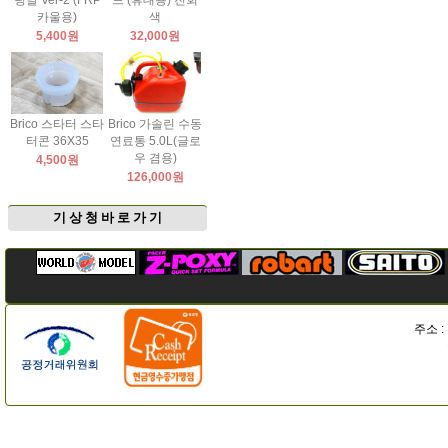
팅날 Ver-2 (FRP
드 (휴대용) 진회
카울용)
색
5,400원
32,000원
Brico 스타터 스타
Brico 가솔린 수동
터콘 36X35
연료통 5.0L(글로
우 겸용)
4,500원
126,000원
기 상 청 바 로 가 기
주소 :