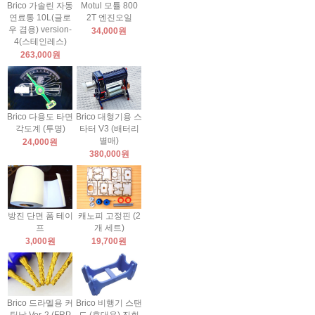
Brico 가솔린 자동
Motul 모튤 800
연료통 10L(글로
2T 엔진오일
우 겸용) version-
34,000원
4(스테인레스)
263,000원
Brico 다용도 타면
Brico 대형기용 스
각도계 (투명)
타터 V3 (배터리
별매)
24,000원
380,000원
방진 단면 폼 테이
캐노피 고정핀 (2
프
개 세트)
3,000원
19,700원
Brico 드라멜용 커
Brico 비행기 스탠