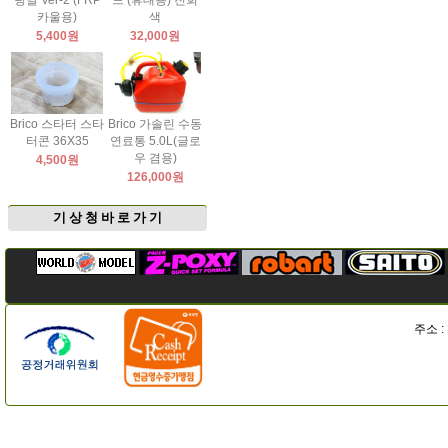
팅날 Ver-2 (FRP
드 (휴대용) 진회
카울용)
색
5,400원
32,000원
Brico 스타터 스타
Brico 가솔린 수동
터콘 36X35
연료통 5.0L(글로
우 겸용)
4,500원
126,000원
기 상 청 바 로 가 기
주소 :