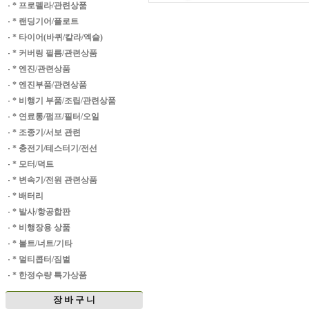
·
* 프로펠라/관련상품
·
* 랜딩기어/플로트
·
* 타이어(바퀴/칼라/엑슬)
·
* 커버링 필름/관련상품
·
* 엔진/관련상품
·
* 엔진부품/관련상품
·
* 비행기 부품/조립/관련상품
·
* 연료통/펌프/필터/오일
·
* 조종기/서보 관련
·
* 충전기/테스터기/전선
·
* 모터/덕트
·
* 변속기/전원 관련상품
·
* 배터리
·
* 발사/항공합판
·
* 비행장용 상품
·
* 볼트/너트/기타
·
* 멀티콥터/짐벌
·
* 한정수량 특가상품
장 바 구 니