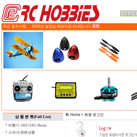
최근 공지사항 :
2026년 설명절 배송마감 안내입니다.
Home
> 회원 로그인
상 품 분 류(Full List)
·
* 비행기 ARF/ARC/Basla
·
* 스피너/관련상품