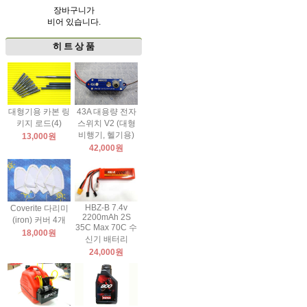
장바구니가
비어 있습니다.
히 트 상 품
대형기용 카본 링
43A 대용량 전자
키지 로드(4)
스위치 V2 (대형
비행기, 헬기용)
13,000원
42,000원
HBZ-B 7.4v
Coverite 다리미
2200mAh 2S
(iron) 커버 4개
35C Max 70C 수
18,000원
신기 배터리
24,000원