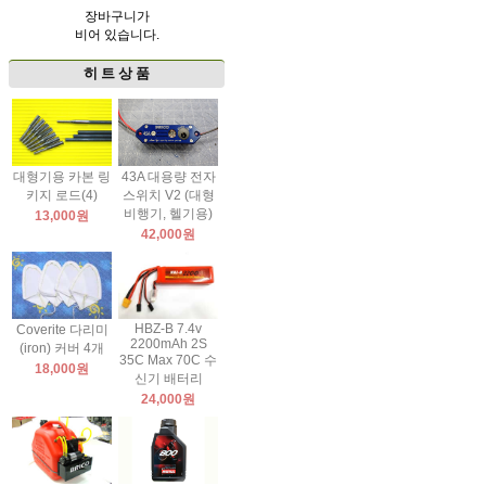
장바구니가
비어 있습니다.
히 트 상 품
대형기용 카본 링
43A 대용량 전자
키지 로드(4)
스위치 V2 (대형
비행기, 헬기용)
13,000원
42,000원
HBZ-B 7.4v
Coverite 다리미
2200mAh 2S
(iron) 커버 4개
35C Max 70C 수
18,000원
신기 배터리
24,000원