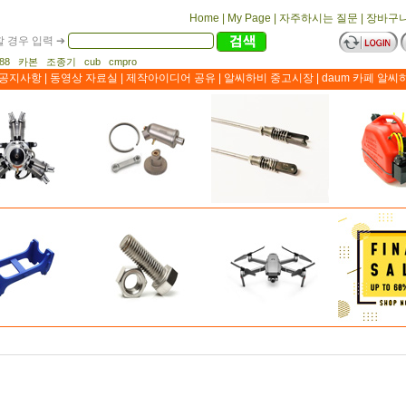
Home
|
My Page
|
자주하시는 질문
|
장바구
 경우 입력 ➔
1188 카본 조종기 cub cmpro
공지사항
|
동영상 자료실
|
제작아이디어 공유
|
알씨하비 중고시장
|
daum 카페 알씨