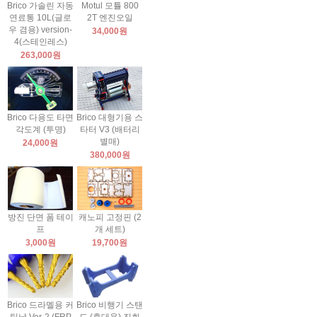
Brico 가솔린 자동
Motul 모튤 800
연료통 10L(글로
2T 엔진오일
우 겸용) version-
34,000원
4(스테인레스)
263,000원
Brico 다용도 타면
Brico 대형기용 스
각도계 (투명)
타터 V3 (배터리
별매)
24,000원
380,000원
방진 단면 폼 테이
캐노피 고정핀 (2
프
개 세트)
3,000원
19,700원
Brico 드라멜용 커
Brico 비행기 스탠