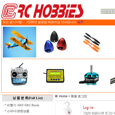
최근 공지사항 :
2026년 설명절 배송마감 안내입니다.
Home
> 회원 로그인
상 품 분 류(Full List)
·
* 비행기 ARF/ARC/Basla
·
* 스피너/관련상품