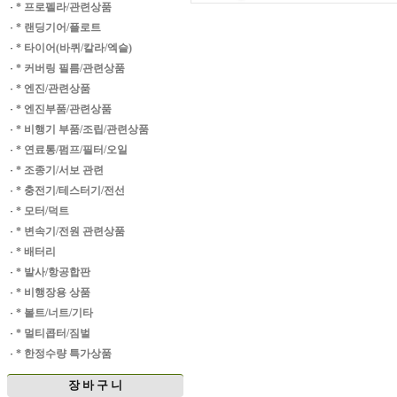
·
* 프로펠라/관련상품
·
* 랜딩기어/플로트
·
* 타이어(바퀴/칼라/엑슬)
·
* 커버링 필름/관련상품
·
* 엔진/관련상품
·
* 엔진부품/관련상품
·
* 비행기 부품/조립/관련상품
·
* 연료통/펌프/필터/오일
·
* 조종기/서보 관련
·
* 충전기/테스터기/전선
·
* 모터/덕트
·
* 변속기/전원 관련상품
·
* 배터리
·
* 발사/항공합판
·
* 비행장용 상품
·
* 볼트/너트/기타
·
* 멀티콥터/짐벌
·
* 한정수량 특가상품
장 바 구 니