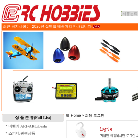
최근 공지사항 :
2026년 설명절 배송마감 안내입니다.
Home
> 회원 로그인
상 품 분 류(Full List)
·
* 비행기 ARF/ARC/Basla
·
* 스피너/관련상품