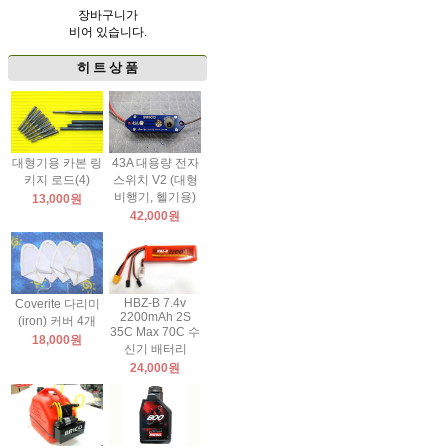
장바구니가
비어 있습니다.
히 트 상 품
대형기용 카본 링
43A 대용량 전자
키지 로드(4)
스위치 V2 (대형
비행기, 헬기용)
13,000원
42,000원
HBZ-B 7.4v
Coverite 다리미
2200mAh 2S
(iron) 커버 4개
35C Max 70C 수
18,000원
신기 배터리
24,000원