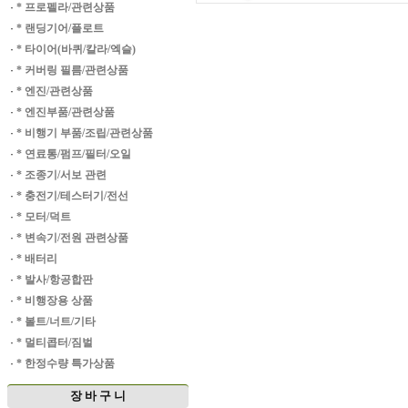
·
* 프로펠라/관련상품
·
* 랜딩기어/플로트
·
* 타이어(바퀴/칼라/엑슬)
·
* 커버링 필름/관련상품
·
* 엔진/관련상품
·
* 엔진부품/관련상품
·
* 비행기 부품/조립/관련상품
·
* 연료통/펌프/필터/오일
·
* 조종기/서보 관련
·
* 충전기/테스터기/전선
·
* 모터/덕트
·
* 변속기/전원 관련상품
·
* 배터리
·
* 발사/항공합판
·
* 비행장용 상품
·
* 볼트/너트/기타
·
* 멀티콥터/짐벌
·
* 한정수량 특가상품
장 바 구 니