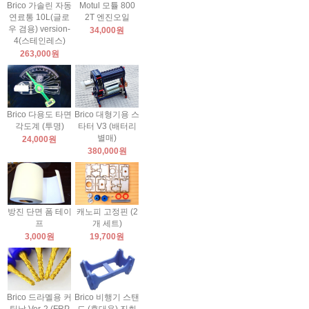
Brico 가솔린 자동
Motul 모튤 800
연료통 10L(글로
2T 엔진오일
우 겸용) version-
34,000원
4(스테인레스)
263,000원
Brico 다용도 타면
Brico 대형기용 스
각도계 (투명)
타터 V3 (배터리
별매)
24,000원
380,000원
방진 단면 폼 테이
캐노피 고정핀 (2
프
개 세트)
3,000원
19,700원
Brico 드라멜용 커
Brico 비행기 스탠