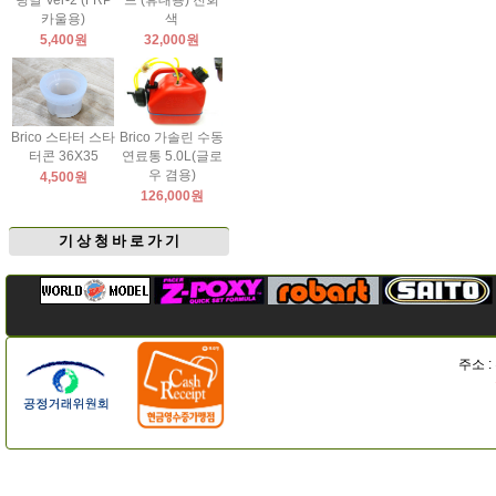
팅날 Ver-2 (FRP
드 (휴대용) 진회
카울용)
색
5,400원
32,000원
Brico 스타터 스타
Brico 가솔린 수동
터콘 36X35
연료통 5.0L(글로
우 겸용)
4,500원
126,000원
기 상 청 바 로 가 기
주소 :