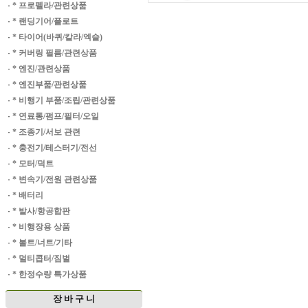
·
* 프로펠라/관련상품
·
* 랜딩기어/플로트
·
* 타이어(바퀴/칼라/엑슬)
·
* 커버링 필름/관련상품
·
* 엔진/관련상품
·
* 엔진부품/관련상품
·
* 비행기 부품/조립/관련상품
·
* 연료통/펌프/필터/오일
·
* 조종기/서보 관련
·
* 충전기/테스터기/전선
·
* 모터/덕트
·
* 변속기/전원 관련상품
·
* 배터리
·
* 발사/항공합판
·
* 비행장용 상품
·
* 볼트/너트/기타
·
* 멀티콥터/짐벌
·
* 한정수량 특가상품
장 바 구 니