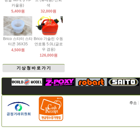
팅날 Ver-2 (FRP
드 (휴대용) 진회
카울용)
색
5,400원
32,000원
Brico 스타터 스타
Brico 가솔린 수동
터콘 36X35
연료통 5.0L(글로
우 겸용)
4,500원
126,000원
기 상 청 바 로 가 기
주소 :