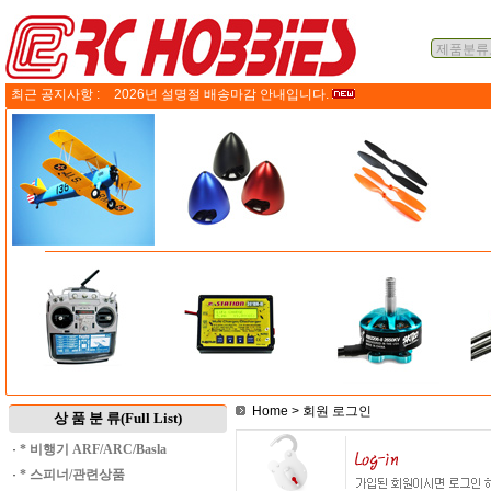
최근 공지사항 :
2026년 설명절 배송마감 안내입니다.
Home
> 회원 로그인
상 품 분 류(Full List)
·
* 비행기 ARF/ARC/Basla
·
* 스피너/관련상품