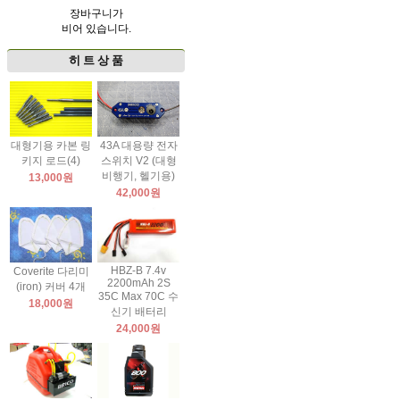
장바구니가
비어 있습니다.
히 트 상 품
대형기용 카본 링
43A 대용량 전자
키지 로드(4)
스위치 V2 (대형
비행기, 헬기용)
13,000원
42,000원
HBZ-B 7.4v
Coverite 다리미
2200mAh 2S
(iron) 커버 4개
35C Max 70C 수
18,000원
신기 배터리
24,000원