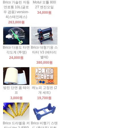
Brico 가솔린 자동
Motul 모튤 800
연료통 10L(글로
2T 엔진오일
우 겸용) version-
34,000원
4(스테인레스)
263,000원
Brico 다용도 타면
Brico 대형기용 스
각도계 (투명)
타터 V3 (배터리
별매)
24,000원
380,000원
방진 단면 폼 테이
캐노피 고정핀 (2
프
개 세트)
3,000원
19,700원
Brico 드라멜용 커
Brico 비행기 스탠