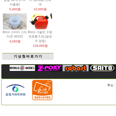
팅날 Ver-2 (FRP
드 (휴대용) 진회
카울용)
색
5,400원
32,000원
Brico 스타터 스타
Brico 가솔린 수동
터콘 36X35
연료통 5.0L(글로
우 겸용)
4,500원
126,000원
기 상 청 바 로 가 기
주소 :