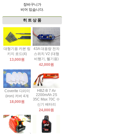
장바구니가
비어 있습니다.
히 트 상 품
대형기용 카본 링
43A 대용량 전자
키지 로드(4)
스위치 V2 (대형
비행기, 헬기용)
13,000원
42,000원
HBZ-B 7.4v
Coverite 다리미
2200mAh 2S
(iron) 커버 4개
35C Max 70C 수
18,000원
신기 배터리
24,000원