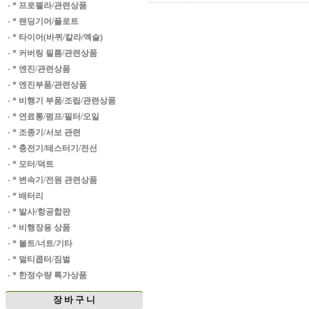
·
* 프로펠라/관련상품
·
* 랜딩기어/플로트
·
* 타이어(바퀴/칼라/엑슬)
·
* 커버링 필름/관련상품
·
* 엔진/관련상품
·
* 엔진부품/관련상품
·
* 비행기 부품/조립/관련상품
·
* 연료통/펌프/필터/오일
·
* 조종기/서보 관련
·
* 충전기/테스터기/전선
·
* 모터/덕트
·
* 변속기/전원 관련상품
·
* 배터리
·
* 발사/항공합판
·
* 비행장용 상품
·
* 볼트/너트/기타
·
* 멀티콥터/짐벌
·
* 한정수량 특가상품
장 바 구 니