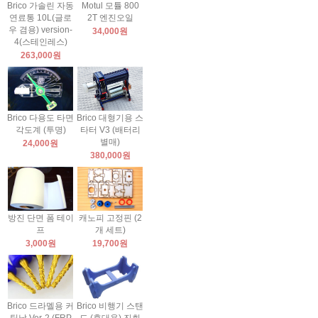
Brico 가솔린 자동
Motul 모튤 800
연료통 10L(글로
2T 엔진오일
우 겸용) version-
34,000원
4(스테인레스)
263,000원
Brico 다용도 타면
Brico 대형기용 스
각도계 (투명)
타터 V3 (배터리
별매)
24,000원
380,000원
방진 단면 폼 테이
캐노피 고정핀 (2
프
개 세트)
3,000원
19,700원
Brico 드라멜용 커
Brico 비행기 스탠