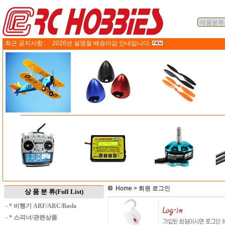
최근 공지사항 :
2026년 설명절 배송마감 안내입니다.
Home
> 회원 로그인
상 품 분 류(Full List)
·
* 비행기 ARF/ARC/Basla
·
* 스피너/관련상품