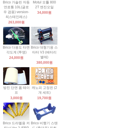
Brico 가솔린 자동
Motul 모튤 800
연료통 10L(글로
2T 엔진오일
우 겸용) version-
34,000원
4(스테인레스)
263,000원
Brico 다용도 타면
Brico 대형기용 스
각도계 (투명)
타터 V3 (배터리
별매)
24,000원
380,000원
방진 단면 폼 테이
캐노피 고정핀 (2
프
개 세트)
3,000원
19,700원
Brico 드라멜용 커
Brico 비행기 스탠