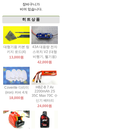
장바구니가
비어 있습니다.
히 트 상 품
대형기용 카본 링
43A 대용량 전자
키지 로드(4)
스위치 V2 (대형
비행기, 헬기용)
13,000원
42,000원
HBZ-B 7.4v
Coverite 다리미
2200mAh 2S
(iron) 커버 4개
35C Max 70C 수
18,000원
신기 배터리
24,000원