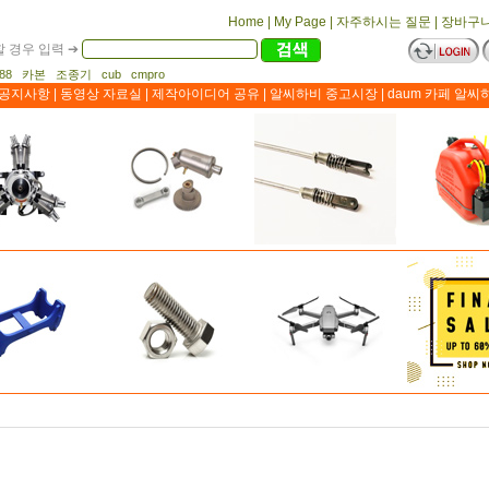
Home
|
My Page
|
자주하시는 질문
|
장바구
 경우 입력 ➔
1188 카본 조종기 cub cmpro
공지사항
|
동영상 자료실
|
제작아이디어 공유
|
알씨하비 중고시장
|
daum 카페 알씨