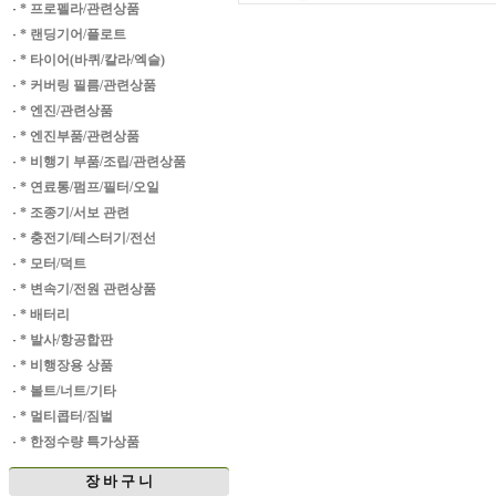
·
* 프로펠라/관련상품
·
* 랜딩기어/플로트
·
* 타이어(바퀴/칼라/엑슬)
·
* 커버링 필름/관련상품
·
* 엔진/관련상품
·
* 엔진부품/관련상품
·
* 비행기 부품/조립/관련상품
·
* 연료통/펌프/필터/오일
·
* 조종기/서보 관련
·
* 충전기/테스터기/전선
·
* 모터/덕트
·
* 변속기/전원 관련상품
·
* 배터리
·
* 발사/항공합판
·
* 비행장용 상품
·
* 볼트/너트/기타
·
* 멀티콥터/짐벌
·
* 한정수량 특가상품
장 바 구 니