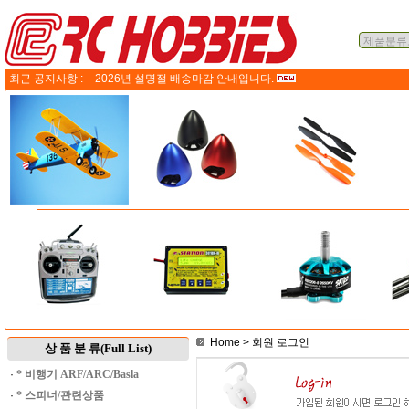
최근 공지사항 :
2026년 설명절 배송마감 안내입니다.
Home
> 회원 로그인
상 품 분 류(Full List)
·
* 비행기 ARF/ARC/Basla
·
* 스피너/관련상품