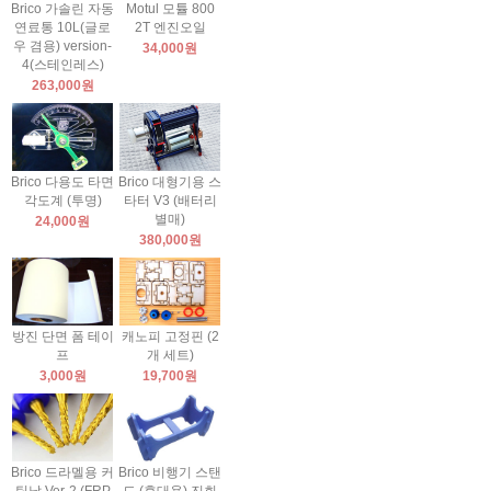
Brico 가솔린 자동
Motul 모튤 800
연료통 10L(글로
2T 엔진오일
우 겸용) version-
34,000원
4(스테인레스)
263,000원
Brico 다용도 타면
Brico 대형기용 스
각도계 (투명)
타터 V3 (배터리
별매)
24,000원
380,000원
방진 단면 폼 테이
캐노피 고정핀 (2
프
개 세트)
3,000원
19,700원
Brico 드라멜용 커
Brico 비행기 스탠