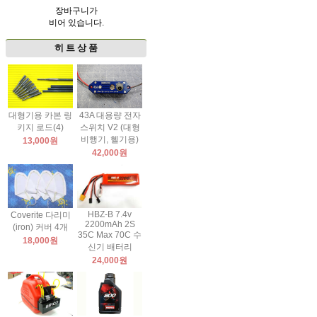
장바구니가
비어 있습니다.
히 트 상 품
대형기용 카본 링
43A 대용량 전자
키지 로드(4)
스위치 V2 (대형
비행기, 헬기용)
13,000원
42,000원
HBZ-B 7.4v
Coverite 다리미
2200mAh 2S
(iron) 커버 4개
35C Max 70C 수
18,000원
신기 배터리
24,000원