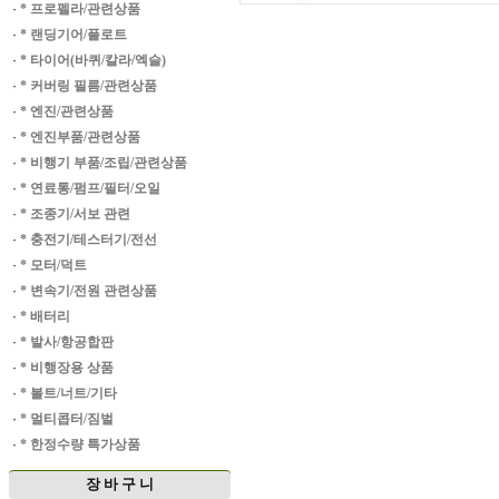
·
* 프로펠라/관련상품
·
* 랜딩기어/플로트
·
* 타이어(바퀴/칼라/엑슬)
·
* 커버링 필름/관련상품
·
* 엔진/관련상품
·
* 엔진부품/관련상품
·
* 비행기 부품/조립/관련상품
·
* 연료통/펌프/필터/오일
·
* 조종기/서보 관련
·
* 충전기/테스터기/전선
·
* 모터/덕트
·
* 변속기/전원 관련상품
·
* 배터리
·
* 발사/항공합판
·
* 비행장용 상품
·
* 볼트/너트/기타
·
* 멀티콥터/짐벌
·
* 한정수량 특가상품
장 바 구 니