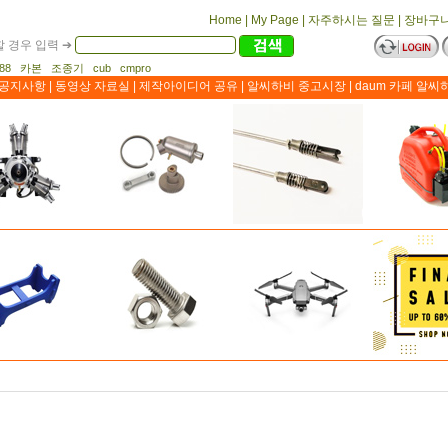
Home
|
My Page
|
자주하시는 질문
|
장바구
 경우 입력 ➔
1188 카본 조종기 cub cmpro
공지사항
|
동영상 자료실
|
제작아이디어 공유
|
알씨하비 중고시장
|
daum 카페 알씨