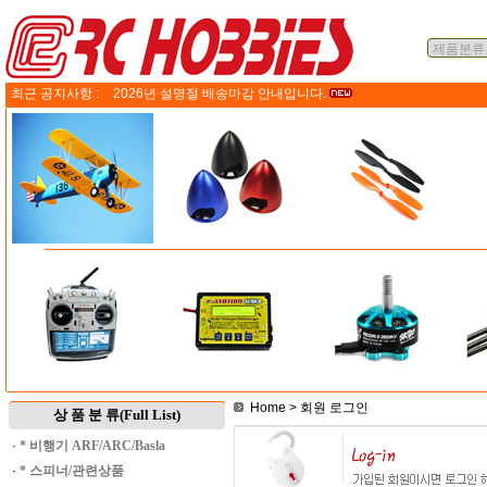
최근 공지사항 :
2026년 설명절 배송마감 안내입니다.
Home
> 회원 로그인
상 품 분 류(Full List)
·
* 비행기 ARF/ARC/Basla
·
* 스피너/관련상품