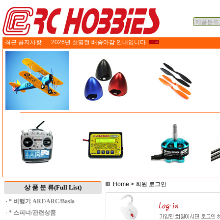
최근 공지사항 :
2026년 설명절 배송마감 안내입니다.
Home
> 회원 로그인
상 품 분 류(Full List)
·
* 비행기 ARF/ARC/Basla
·
* 스피너/관련상품