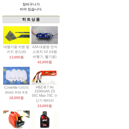
장바구니가
비어 있습니다.
히 트 상 품
대형기용 카본 링
43A 대용량 전자
키지 로드(4)
스위치 V2 (대형
비행기, 헬기용)
13,000원
42,000원
HBZ-B 7.4v
Coverite 다리미
2200mAh 2S
(iron) 커버 4개
35C Max 70C 수
18,000원
신기 배터리
24,000원