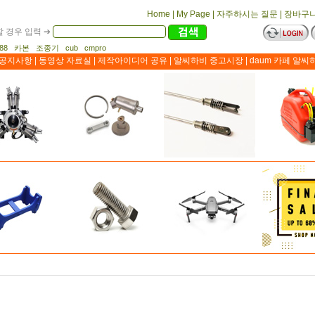
Home
|
My Page
|
자주하시는 질문
|
장바구
 경우 입력 ➔
1188 카본 조종기 cub cmpro
공지사항
|
동영상 자료실
|
제작아이디어 공유
|
알씨하비 중고시장
|
daum 카페 알씨