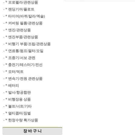
·
* 프로펠라/관련상품
·
* 랜딩기어/플로트
·
* 타이어(바퀴/칼라/엑슬)
·
* 커버링 필름/관련상품
·
* 엔진/관련상품
·
* 엔진부품/관련상품
·
* 비행기 부품/조립/관련상품
·
* 연료통/펌프/필터/오일
·
* 조종기/서보 관련
·
* 충전기/테스터기/전선
·
* 모터/덕트
·
* 변속기/전원 관련상품
·
* 배터리
·
* 발사/항공합판
·
* 비행장용 상품
·
* 볼트/너트/기타
·
* 멀티콥터/짐벌
·
* 한정수량 특가상품
장 바 구 니