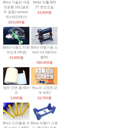
Brico 가솔린 자동
Motul 모튤 800
연료통 10L(글로
2T 엔진오일
우 겸용) version-
34,000원
4(스테인레스)
263,000원
Brico 다용도 타면
Brico 대형기용 스
각도계 (투명)
타터 V3 (배터리
별매)
24,000원
380,000원
방진 단면 폼 테이
캐노피 고정핀 (2
프
개 세트)
3,000원
19,700원
Brico 드라멜용 커
Brico 비행기 스탠