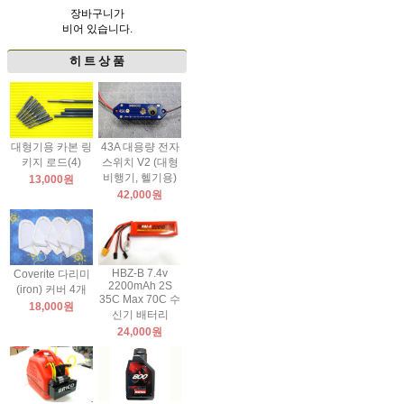
장바구니가
비어 있습니다.
히 트 상 품
대형기용 카본 링
43A 대용량 전자
키지 로드(4)
스위치 V2 (대형
비행기, 헬기용)
13,000원
42,000원
HBZ-B 7.4v
Coverite 다리미
2200mAh 2S
(iron) 커버 4개
35C Max 70C 수
18,000원
신기 배터리
24,000원