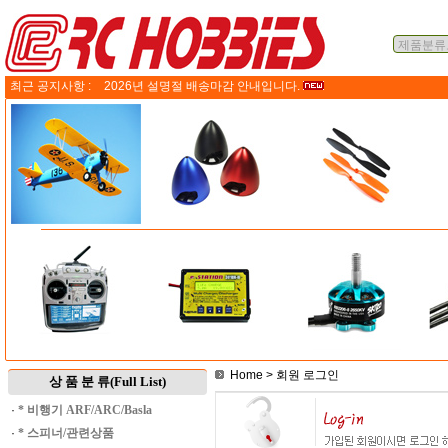
최근 공지사항 :
2026년 설명절 배송마감 안내입니다.
Home
> 회원 로그인
상 품 분 류(Full List)
·
* 비행기 ARF/ARC/Basla
·
* 스피너/관련상품