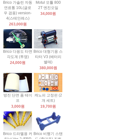
Brico 가솔린 자동
Motul 모튤 800
연료통 10L(글로
2T 엔진오일
우 겸용) version-
34,000원
4(스테인레스)
263,000원
Brico 다용도 타면
Brico 대형기용 스
각도계 (투명)
타터 V3 (배터리
별매)
24,000원
380,000원
방진 단면 폼 테이
캐노피 고정핀 (2
프
개 세트)
3,000원
19,700원
Brico 드라멜용 커
Brico 비행기 스탠