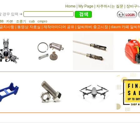
Home
|
My Page
|
자주하시는 질문
|
장바구
 경우 입력 ➔
1188 카본 조종기 cub cmpro
공지사항
|
동영상 자료실
|
제작아이디어 공유
|
알씨하비 중고시장
|
daum 카페 알씨