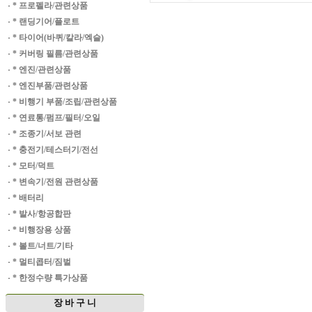
·
* 프로펠라/관련상품
·
* 랜딩기어/플로트
·
* 타이어(바퀴/칼라/엑슬)
·
* 커버링 필름/관련상품
·
* 엔진/관련상품
·
* 엔진부품/관련상품
·
* 비행기 부품/조립/관련상품
·
* 연료통/펌프/필터/오일
·
* 조종기/서보 관련
·
* 충전기/테스터기/전선
·
* 모터/덕트
·
* 변속기/전원 관련상품
·
* 배터리
·
* 발사/항공합판
·
* 비행장용 상품
·
* 볼트/너트/기타
·
* 멀티콥터/짐벌
·
* 한정수량 특가상품
장 바 구 니