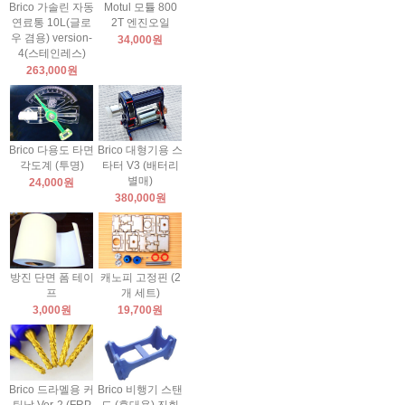
Brico 가솔린 자동
Motul 모튤 800
연료통 10L(글로
2T 엔진오일
우 겸용) version-
34,000원
4(스테인레스)
263,000원
Brico 다용도 타면
Brico 대형기용 스
각도계 (투명)
타터 V3 (배터리
별매)
24,000원
380,000원
방진 단면 폼 테이
캐노피 고정핀 (2
프
개 세트)
3,000원
19,700원
Brico 드라멜용 커
Brico 비행기 스탠