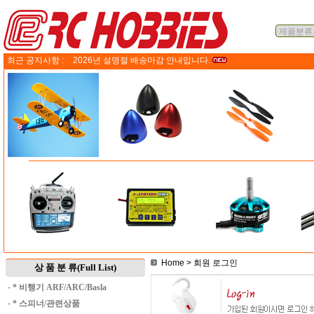
최근 공지사항 :
2026년 설명절 배송마감 안내입니다.
Home
> 회원 로그인
상 품 분 류(Full List)
·
* 비행기 ARF/ARC/Basla
·
* 스피너/관련상품