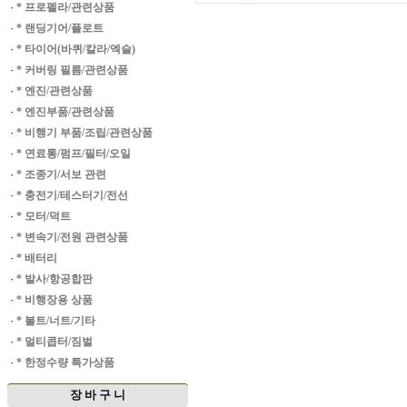
·
* 프로펠라/관련상품
·
* 랜딩기어/플로트
·
* 타이어(바퀴/칼라/엑슬)
·
* 커버링 필름/관련상품
·
* 엔진/관련상품
·
* 엔진부품/관련상품
·
* 비행기 부품/조립/관련상품
·
* 연료통/펌프/필터/오일
·
* 조종기/서보 관련
·
* 충전기/테스터기/전선
·
* 모터/덕트
·
* 변속기/전원 관련상품
·
* 배터리
·
* 발사/항공합판
·
* 비행장용 상품
·
* 볼트/너트/기타
·
* 멀티콥터/짐벌
·
* 한정수량 특가상품
장 바 구 니