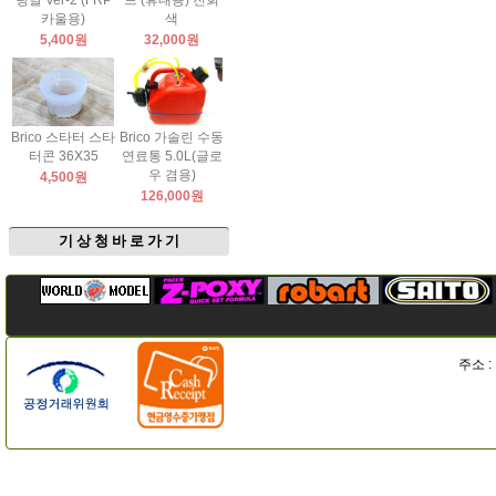
팅날 Ver-2 (FRP
드 (휴대용) 진회
카울용)
색
5,400원
32,000원
Brico 스타터 스타
Brico 가솔린 수동
터콘 36X35
연료통 5.0L(글로
우 겸용)
4,500원
126,000원
기 상 청 바 로 가 기
주소 :