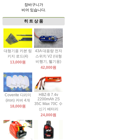
장바구니가
비어 있습니다.
히 트 상 품
대형기용 카본 링
43A 대용량 전자
키지 로드(4)
스위치 V2 (대형
비행기, 헬기용)
13,000원
42,000원
HBZ-B 7.4v
Coverite 다리미
2200mAh 2S
(iron) 커버 4개
35C Max 70C 수
18,000원
신기 배터리
24,000원