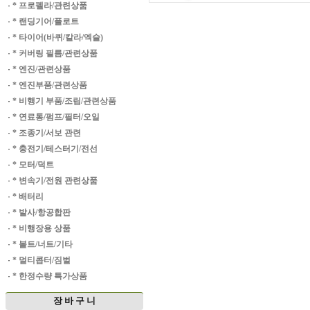
·
* 프로펠라/관련상품
·
* 랜딩기어/플로트
·
* 타이어(바퀴/칼라/엑슬)
·
* 커버링 필름/관련상품
·
* 엔진/관련상품
·
* 엔진부품/관련상품
·
* 비행기 부품/조립/관련상품
·
* 연료통/펌프/필터/오일
·
* 조종기/서보 관련
·
* 충전기/테스터기/전선
·
* 모터/덕트
·
* 변속기/전원 관련상품
·
* 배터리
·
* 발사/항공합판
·
* 비행장용 상품
·
* 볼트/너트/기타
·
* 멀티콥터/짐벌
·
* 한정수량 특가상품
장 바 구 니