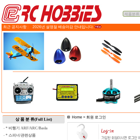
최근 공지사항 :
2026년 설명절 배송마감 안내입니다.
Home
> 회원 로그인
상 품 분 류(Full List)
·
* 비행기 ARF/ARC/Basla
·
* 스피너/관련상품