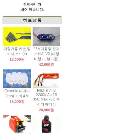
장바구니가
비어 있습니다.
히 트 상 품
대형기용 카본 링
43A 대용량 전자
키지 로드(4)
스위치 V2 (대형
비행기, 헬기용)
13,000원
42,000원
HBZ-B 7.4v
Coverite 다리미
2200mAh 2S
(iron) 커버 4개
35C Max 70C 수
18,000원
신기 배터리
24,000원