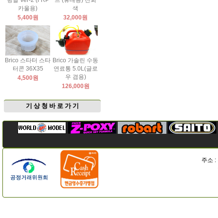
팅날 Ver-2 (FRP
드 (휴대용) 진회
카울용)
색
5,400원
32,000원
Brico 스타터 스타
Brico 가솔린 수동
터콘 36X35
연료통 5.0L(글로
우 겸용)
4,500원
126,000원
기 상 청 바 로 가 기
주소 :