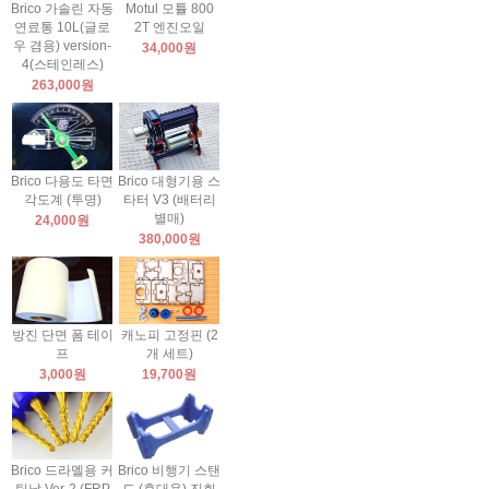
Brico 가솔린 자동
Motul 모튤 800
연료통 10L(글로
2T 엔진오일
우 겸용) version-
34,000원
4(스테인레스)
263,000원
Brico 다용도 타면
Brico 대형기용 스
각도계 (투명)
타터 V3 (배터리
별매)
24,000원
380,000원
방진 단면 폼 테이
캐노피 고정핀 (2
프
개 세트)
3,000원
19,700원
Brico 드라멜용 커
Brico 비행기 스탠