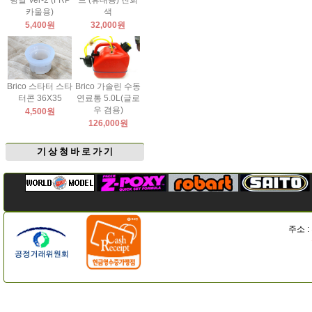
팅날 Ver-2 (FRP
드 (휴대용) 진회
카울용)
색
5,400원
32,000원
Brico 스타터 스타
Brico 가솔린 수동
터콘 36X35
연료통 5.0L(글로
우 겸용)
4,500원
126,000원
기 상 청 바 로 가 기
주소 :