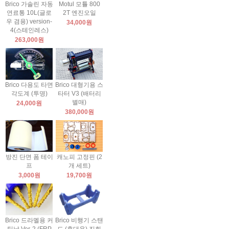
Brico 가솔린 자동
Motul 모튤 800
연료통 10L(글로
2T 엔진오일
우 겸용) version-
34,000원
4(스테인레스)
263,000원
Brico 다용도 타면
Brico 대형기용 스
각도계 (투명)
타터 V3 (배터리
별매)
24,000원
380,000원
방진 단면 폼 테이
캐노피 고정핀 (2
프
개 세트)
3,000원
19,700원
Brico 드라멜용 커
Brico 비행기 스탠