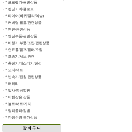
·
* 프로펠라/관련상품
·
* 랜딩기어/플로트
·
* 타이어(바퀴/칼라/엑슬)
·
* 커버링 필름/관련상품
·
* 엔진/관련상품
·
* 엔진부품/관련상품
·
* 비행기 부품/조립/관련상품
·
* 연료통/펌프/필터/오일
·
* 조종기/서보 관련
·
* 충전기/테스터기/전선
·
* 모터/덕트
·
* 변속기/전원 관련상품
·
* 배터리
·
* 발사/항공합판
·
* 비행장용 상품
·
* 볼트/너트/기타
·
* 멀티콥터/짐벌
·
* 한정수량 특가상품
장 바 구 니