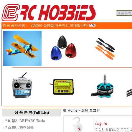
최근 공지사항 :
2026년 설명절 배송마감 안내입니다.
Home
> 회원 로그인
상 품 분 류(Full List)
·
* 비행기 ARF/ARC/Basla
·
* 스피너/관련상품