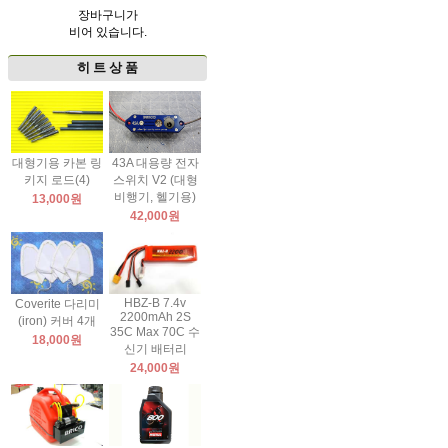
장바구니가
비어 있습니다.
히 트 상 품
대형기용 카본 링
43A 대용량 전자
키지 로드(4)
스위치 V2 (대형
비행기, 헬기용)
13,000원
42,000원
HBZ-B 7.4v
Coverite 다리미
2200mAh 2S
(iron) 커버 4개
35C Max 70C 수
18,000원
신기 배터리
24,000원