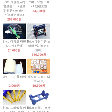
Brico 가솔린 자동
Motul 모튤 800
연료통 10L(글로
2T 엔진오일
우 겸용) version-
34,000원
4(스테인레스)
263,000원
Brico 다용도 타면
Brico 대형기용 스
각도계 (투명)
타터 V3 (배터리
별매)
24,000원
380,000원
방진 단면 폼 테이
캐노피 고정핀 (2
프
개 세트)
3,000원
19,700원
Brico 드라멜용 커
Brico 비행기 스탠