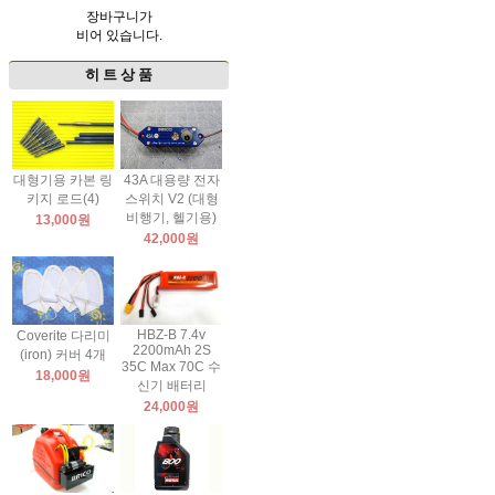
장바구니가
비어 있습니다.
히 트 상 품
대형기용 카본 링
43A 대용량 전자
키지 로드(4)
스위치 V2 (대형
비행기, 헬기용)
13,000원
42,000원
HBZ-B 7.4v
Coverite 다리미
2200mAh 2S
(iron) 커버 4개
35C Max 70C 수
18,000원
신기 배터리
24,000원