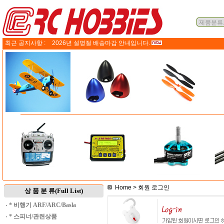
최근 공지사항 :
2026년 설명절 배송마감 안내입니다.
Home
> 회원 로그인
상 품 분 류(Full List)
·
* 비행기 ARF/ARC/Basla
·
* 스피너/관련상품