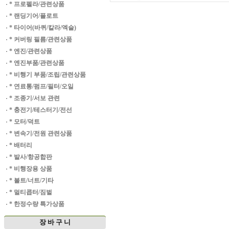
·
* 프로펠라/관련상품
·
* 랜딩기어/플로트
·
* 타이어(바퀴/칼라/엑슬)
·
* 커버링 필름/관련상품
·
* 엔진/관련상품
·
* 엔진부품/관련상품
·
* 비행기 부품/조립/관련상품
·
* 연료통/펌프/필터/오일
·
* 조종기/서보 관련
·
* 충전기/테스터기/전선
·
* 모터/덕트
·
* 변속기/전원 관련상품
·
* 배터리
·
* 발사/항공합판
·
* 비행장용 상품
·
* 볼트/너트/기타
·
* 멀티콥터/짐벌
·
* 한정수량 특가상품
장 바 구 니