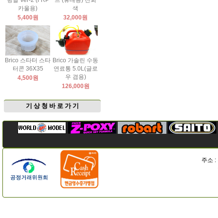
팅날 Ver-2 (FRP
드 (휴대용) 진회
카울용)
색
5,400원
32,000원
Brico 스타터 스타
Brico 가솔린 수동
터콘 36X35
연료통 5.0L(글로
우 겸용)
4,500원
126,000원
기 상 청 바 로 가 기
주소 :