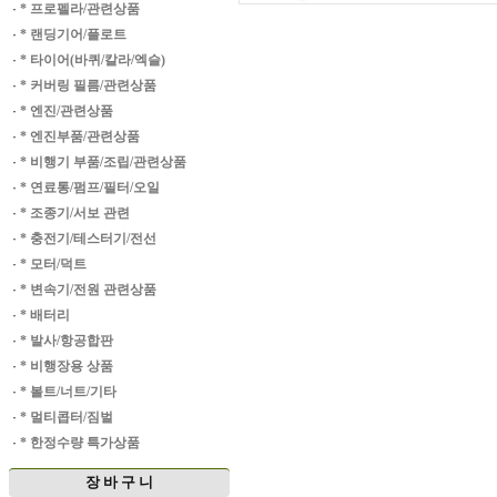
·
* 프로펠라/관련상품
·
* 랜딩기어/플로트
·
* 타이어(바퀴/칼라/엑슬)
·
* 커버링 필름/관련상품
·
* 엔진/관련상품
·
* 엔진부품/관련상품
·
* 비행기 부품/조립/관련상품
·
* 연료통/펌프/필터/오일
·
* 조종기/서보 관련
·
* 충전기/테스터기/전선
·
* 모터/덕트
·
* 변속기/전원 관련상품
·
* 배터리
·
* 발사/항공합판
·
* 비행장용 상품
·
* 볼트/너트/기타
·
* 멀티콥터/짐벌
·
* 한정수량 특가상품
장 바 구 니