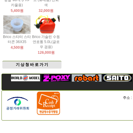
팅날 Ver-2 (FRP
드 (휴대용) 진회
카울용)
색
5,400원
32,000원
Brico 스타터 스타
Brico 가솔린 수동
터콘 36X35
연료통 5.0L(글로
우 겸용)
4,500원
126,000원
기 상 청 바 로 가 기
주소 :