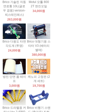
Brico 가솔린 자동
Motul 모튤 800
연료통 10L(글로
2T 엔진오일
우 겸용) version-
34,000원
4(스테인레스)
263,000원
Brico 다용도 타면
Brico 대형기용 스
각도계 (투명)
타터 V3 (배터리
별매)
24,000원
380,000원
방진 단면 폼 테이
캐노피 고정핀 (2
프
개 세트)
3,000원
19,700원
Brico 드라멜용 커
Brico 비행기 스탠