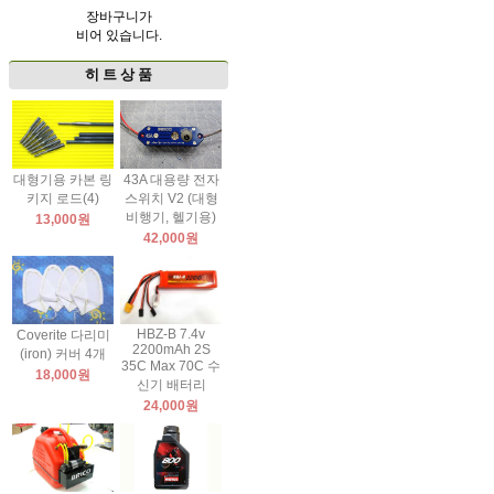
장바구니가
비어 있습니다.
히 트 상 품
대형기용 카본 링
43A 대용량 전자
키지 로드(4)
스위치 V2 (대형
비행기, 헬기용)
13,000원
42,000원
HBZ-B 7.4v
Coverite 다리미
2200mAh 2S
(iron) 커버 4개
35C Max 70C 수
18,000원
신기 배터리
24,000원