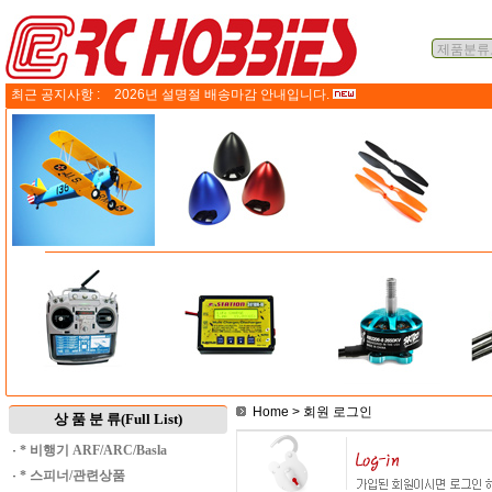
최근 공지사항 :
2026년 설명절 배송마감 안내입니다.
Home
> 회원 로그인
상 품 분 류(Full List)
·
* 비행기 ARF/ARC/Basla
·
* 스피너/관련상품