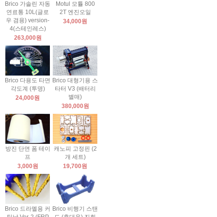
Brico 가솔린 자동
Motul 모튤 800
연료통 10L(글로
2T 엔진오일
우 겸용) version-
34,000원
4(스테인레스)
263,000원
Brico 다용도 타면
Brico 대형기용 스
각도계 (투명)
타터 V3 (배터리
별매)
24,000원
380,000원
방진 단면 폼 테이
캐노피 고정핀 (2
프
개 세트)
3,000원
19,700원
Brico 드라멜용 커
Brico 비행기 스탠