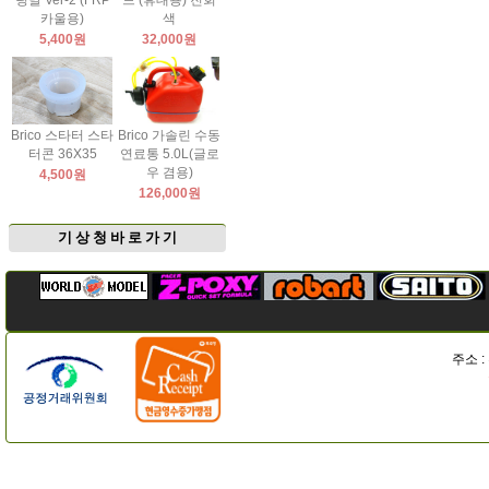
팅날 Ver-2 (FRP
드 (휴대용) 진회
카울용)
색
5,400원
32,000원
Brico 스타터 스타
Brico 가솔린 수동
터콘 36X35
연료통 5.0L(글로
우 겸용)
4,500원
126,000원
기 상 청 바 로 가 기
주소 :