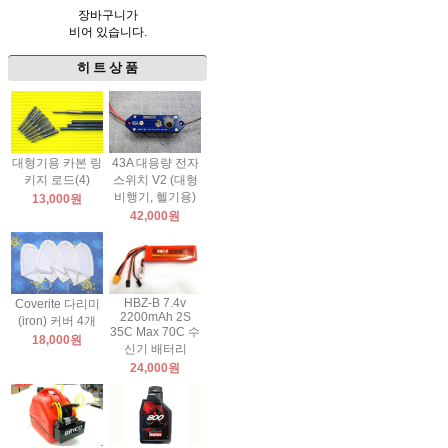
장바구니가
비어 있습니다.
히 트 상 품
대형기용 카본 링
43A 대용량 전자
키지 로드(4)
스위치 V2 (대형
비행기, 헬기용)
13,000원
42,000원
HBZ-B 7.4v
Coverite 다리미
2200mAh 2S
(iron) 커버 4개
35C Max 70C 수
18,000원
신기 배터리
24,000원