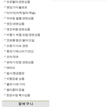
·
* 프로펠라/관련상품
·
* 랜딩기어/플로트
·
* 타이어(바퀴/칼라/엑슬)
·
* 커버링 필름/관련상품
·
* 엔진/관련상품
·
* 엔진부품/관련상품
·
* 비행기 부품/조립/관련상품
·
* 연료통/펌프/필터/오일
·
* 조종기/서보 관련
·
* 충전기/테스터기/전선
·
* 모터/덕트
·
* 변속기/전원 관련상품
·
* 배터리
·
* 발사/항공합판
·
* 비행장용 상품
·
* 볼트/너트/기타
·
* 멀티콥터/짐벌
·
* 한정수량 특가상품
장 바 구 니