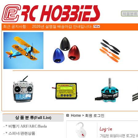
최근 공지사항 :
2026년 설명절 배송마감 안내입니다.
Home
> 회원 로그인
상 품 분 류(Full List)
·
* 비행기 ARF/ARC/Basla
·
* 스피너/관련상품