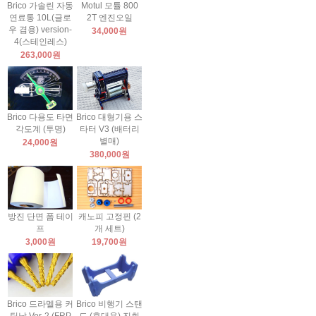
Brico 가솔린 자동
Motul 모튤 800
연료통 10L(글로
2T 엔진오일
우 겸용) version-
34,000원
4(스테인레스)
263,000원
Brico 다용도 타면
Brico 대형기용 스
각도계 (투명)
타터 V3 (배터리
별매)
24,000원
380,000원
방진 단면 폼 테이
캐노피 고정핀 (2
프
개 세트)
3,000원
19,700원
Brico 드라멜용 커
Brico 비행기 스탠