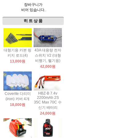
장바구니가
비어 있습니다.
히 트 상 품
대형기용 카본 링
43A 대용량 전자
키지 로드(4)
스위치 V2 (대형
비행기, 헬기용)
13,000원
42,000원
HBZ-B 7.4v
Coverite 다리미
2200mAh 2S
(iron) 커버 4개
35C Max 70C 수
18,000원
신기 배터리
24,000원