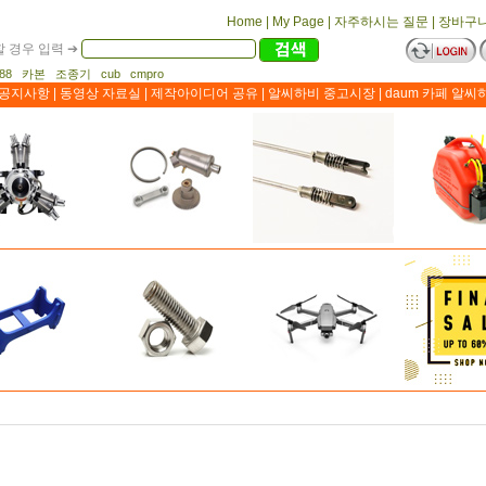
Home
|
My Page
|
자주하시는 질문
|
장바구
 경우 입력 ➔
1188 카본 조종기 cub cmpro
공지사항
|
동영상 자료실
|
제작아이디어 공유
|
알씨하비 중고시장
|
daum 카페 알씨