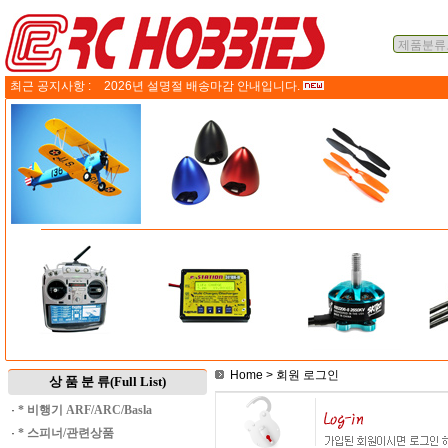
최근 공지사항 :
2026년 설명절 배송마감 안내입니다.
Home
> 회원 로그인
상 품 분 류(Full List)
·
* 비행기 ARF/ARC/Basla
·
* 스피너/관련상품