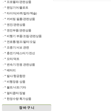
·
* 프로펠라/관련상품
·
* 랜딩기어/플로트
·
* 타이어(바퀴/칼라/엑슬)
·
* 커버링 필름/관련상품
·
* 엔진/관련상품
·
* 엔진부품/관련상품
·
* 비행기 부품/조립/관련상품
·
* 연료통/펌프/필터/오일
·
* 조종기/서보 관련
·
* 충전기/테스터기/전선
·
* 모터/덕트
·
* 변속기/전원 관련상품
·
* 배터리
·
* 발사/항공합판
·
* 비행장용 상품
·
* 볼트/너트/기타
·
* 멀티콥터/짐벌
·
* 한정수량 특가상품
장 바 구 니