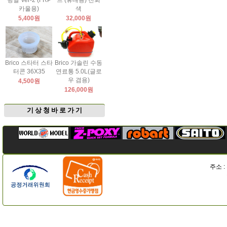
팅날 Ver-2 (FRP
드 (휴대용) 진회
카울용)
색
5,400원
32,000원
Brico 스타터 스타
Brico 가솔린 수동
터콘 36X35
연료통 5.0L(글로
우 겸용)
4,500원
126,000원
기 상 청 바 로 가 기
주소 :