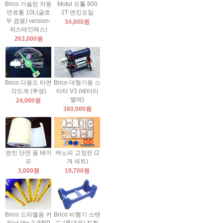
Brico 가솔린 자동
Motul 모튤 800
연료통 10L(글로
2T 엔진오일
우 겸용) version-
34,000원
4(스테인레스)
263,000원
Brico 다용도 타면
Brico 대형기용 스
각도계 (투명)
타터 V3 (배터리
별매)
24,000원
380,000원
방진 단면 폼 테이
캐노피 고정핀 (2
프
개 세트)
3,000원
19,700원
Brico 드라멜용 커
Brico 비행기 스탠