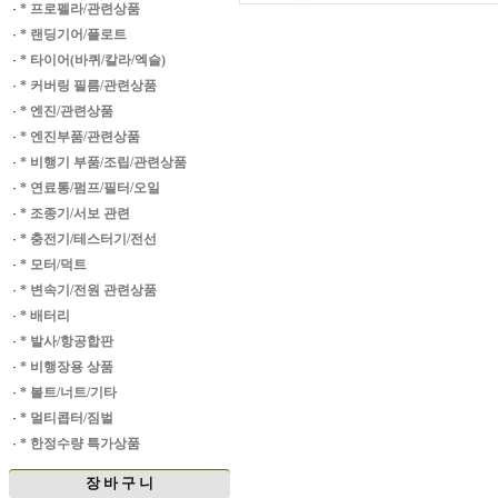
·
* 프로펠라/관련상품
·
* 랜딩기어/플로트
·
* 타이어(바퀴/칼라/엑슬)
·
* 커버링 필름/관련상품
·
* 엔진/관련상품
·
* 엔진부품/관련상품
·
* 비행기 부품/조립/관련상품
·
* 연료통/펌프/필터/오일
·
* 조종기/서보 관련
·
* 충전기/테스터기/전선
·
* 모터/덕트
·
* 변속기/전원 관련상품
·
* 배터리
·
* 발사/항공합판
·
* 비행장용 상품
·
* 볼트/너트/기타
·
* 멀티콥터/짐벌
·
* 한정수량 특가상품
장 바 구 니