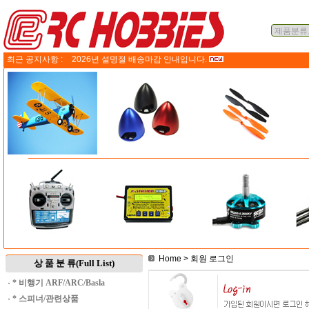
최근 공지사항 :
2026년 설명절 배송마감 안내입니다.
Home
> 회원 로그인
상 품 분 류(Full List)
·
* 비행기 ARF/ARC/Basla
·
* 스피너/관련상품