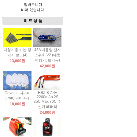
장바구니가
비어 있습니다.
히 트 상 품
대형기용 카본 링
43A 대용량 전자
키지 로드(4)
스위치 V2 (대형
비행기, 헬기용)
13,000원
42,000원
HBZ-B 7.4v
Coverite 다리미
2200mAh 2S
(iron) 커버 4개
35C Max 70C 수
18,000원
신기 배터리
24,000원