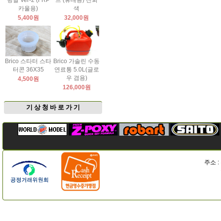
팅날 Ver-2 (FRP
드 (휴대용) 진회
카울용)
색
5,400원
32,000원
Brico 스타터 스타
Brico 가솔린 수동
터콘 36X35
연료통 5.0L(글로
우 겸용)
4,500원
126,000원
기 상 청 바 로 가 기
주소 :