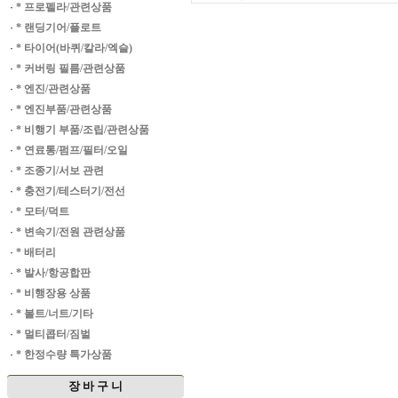
·
* 프로펠라/관련상품
·
* 랜딩기어/플로트
·
* 타이어(바퀴/칼라/엑슬)
·
* 커버링 필름/관련상품
·
* 엔진/관련상품
·
* 엔진부품/관련상품
·
* 비행기 부품/조립/관련상품
·
* 연료통/펌프/필터/오일
·
* 조종기/서보 관련
·
* 충전기/테스터기/전선
·
* 모터/덕트
·
* 변속기/전원 관련상품
·
* 배터리
·
* 발사/항공합판
·
* 비행장용 상품
·
* 볼트/너트/기타
·
* 멀티콥터/짐벌
·
* 한정수량 특가상품
장 바 구 니