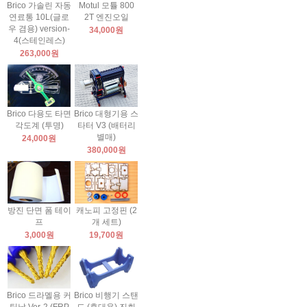
Brico 가솔린 자동
Motul 모튤 800
연료통 10L(글로
2T 엔진오일
우 겸용) version-
34,000원
4(스테인레스)
263,000원
Brico 다용도 타면
Brico 대형기용 스
각도계 (투명)
타터 V3 (배터리
별매)
24,000원
380,000원
방진 단면 폼 테이
캐노피 고정핀 (2
프
개 세트)
3,000원
19,700원
Brico 드라멜용 커
Brico 비행기 스탠