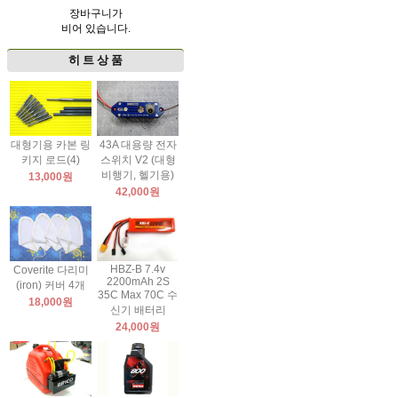
장바구니가
비어 있습니다.
히 트 상 품
대형기용 카본 링
43A 대용량 전자
키지 로드(4)
스위치 V2 (대형
비행기, 헬기용)
13,000원
42,000원
HBZ-B 7.4v
Coverite 다리미
2200mAh 2S
(iron) 커버 4개
35C Max 70C 수
18,000원
신기 배터리
24,000원