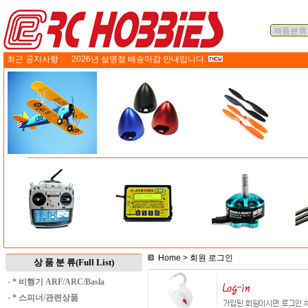
최근 공지사항 :
2026년 설명절 배송마감 안내입니다.
Home
> 회원 로그인
상 품 분 류(Full List)
·
* 비행기 ARF/ARC/Basla
·
* 스피너/관련상품