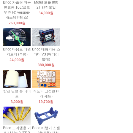
Brico 가솔린 자동
Motul 모튤 800
연료통 10L(글로
2T 엔진오일
우 겸용) version-
34,000원
4(스테인레스)
263,000원
Brico 다용도 타면
Brico 대형기용 스
각도계 (투명)
타터 V3 (배터리
별매)
24,000원
380,000원
방진 단면 폼 테이
캐노피 고정핀 (2
프
개 세트)
3,000원
19,700원
Brico 드라멜용 커
Brico 비행기 스탠