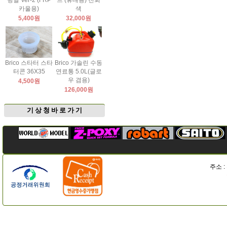
팅날 Ver-2 (FRP
드 (휴대용) 진회
카울용)
색
5,400원
32,000원
Brico 스타터 스타
Brico 가솔린 수동
터콘 36X35
연료통 5.0L(글로
우 겸용)
4,500원
126,000원
기 상 청 바 로 가 기
주소 :