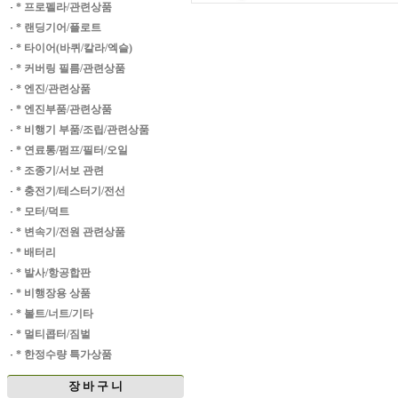
·
* 프로펠라/관련상품
·
* 랜딩기어/플로트
·
* 타이어(바퀴/칼라/엑슬)
·
* 커버링 필름/관련상품
·
* 엔진/관련상품
·
* 엔진부품/관련상품
·
* 비행기 부품/조립/관련상품
·
* 연료통/펌프/필터/오일
·
* 조종기/서보 관련
·
* 충전기/테스터기/전선
·
* 모터/덕트
·
* 변속기/전원 관련상품
·
* 배터리
·
* 발사/항공합판
·
* 비행장용 상품
·
* 볼트/너트/기타
·
* 멀티콥터/짐벌
·
* 한정수량 특가상품
장 바 구 니