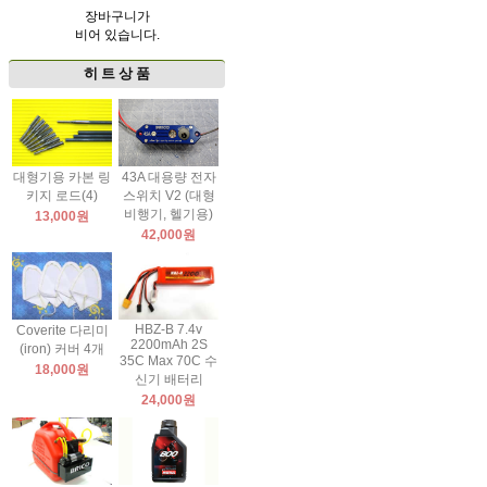
장바구니가
비어 있습니다.
히 트 상 품
대형기용 카본 링
43A 대용량 전자
키지 로드(4)
스위치 V2 (대형
비행기, 헬기용)
13,000원
42,000원
HBZ-B 7.4v
Coverite 다리미
2200mAh 2S
(iron) 커버 4개
35C Max 70C 수
18,000원
신기 배터리
24,000원