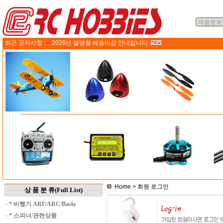
최근 공지사항 :
2026년 설명절 배송마감 안내입니다.
Home
> 회원 로그인
상 품 분 류(Full List)
·
* 비행기 ARF/ARC/Basla
·
* 스피너/관련상품