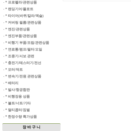
·
* 프로펠라/관련상품
·
* 랜딩기어/플로트
·
* 타이어(바퀴/칼라/엑슬)
·
* 커버링 필름/관련상품
·
* 엔진/관련상품
·
* 엔진부품/관련상품
·
* 비행기 부품/조립/관련상품
·
* 연료통/펌프/필터/오일
·
* 조종기/서보 관련
·
* 충전기/테스터기/전선
·
* 모터/덕트
·
* 변속기/전원 관련상품
·
* 배터리
·
* 발사/항공합판
·
* 비행장용 상품
·
* 볼트/너트/기타
·
* 멀티콥터/짐벌
·
* 한정수량 특가상품
장 바 구 니