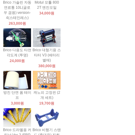
Brico 가솔린 자동
Motul 모튤 800
연료통 10L(글로
2T 엔진오일
우 겸용) version-
34,000원
4(스테인레스)
263,000원
Brico 다용도 타면
Brico 대형기용 스
각도계 (투명)
타터 V3 (배터리
별매)
24,000원
380,000원
방진 단면 폼 테이
캐노피 고정핀 (2
프
개 세트)
3,000원
19,700원
Brico 드라멜용 커
Brico 비행기 스탠