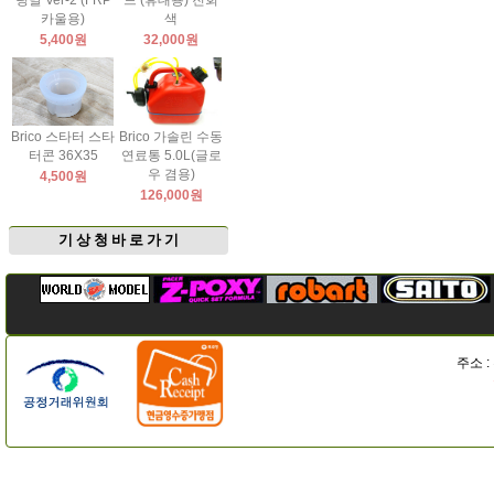
팅날 Ver-2 (FRP
드 (휴대용) 진회
카울용)
색
5,400원
32,000원
Brico 스타터 스타
Brico 가솔린 수동
터콘 36X35
연료통 5.0L(글로
우 겸용)
4,500원
126,000원
기 상 청 바 로 가 기
주소 :