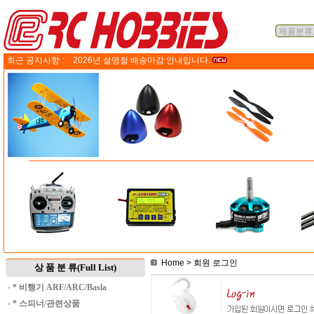
최근 공지사항 :
2026년 설명절 배송마감 안내입니다.
Home
> 회원 로그인
상 품 분 류(Full List)
·
* 비행기 ARF/ARC/Basla
·
* 스피너/관련상품