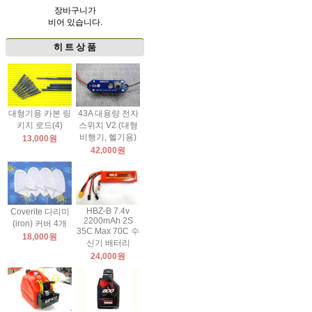
장바구니가
비어 있습니다.
히 트 상 품
대형기용 카본 링
43A 대용량 전자
키지 로드(4)
스위치 V2 (대형
비행기, 헬기용)
13,000원
42,000원
HBZ-B 7.4v
Coverite 다리미
2200mAh 2S
(iron) 커버 4개
35C Max 70C 수
18,000원
신기 배터리
24,000원