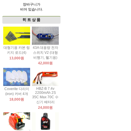
장바구니가
비어 있습니다.
히 트 상 품
대형기용 카본 링
43A 대용량 전자
키지 로드(4)
스위치 V2 (대형
비행기, 헬기용)
13,000원
42,000원
HBZ-B 7.4v
Coverite 다리미
2200mAh 2S
(iron) 커버 4개
35C Max 70C 수
18,000원
신기 배터리
24,000원