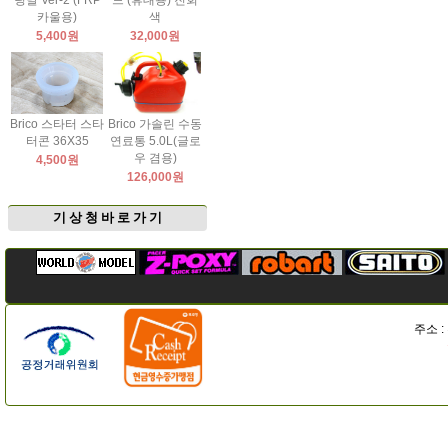
팅날 Ver-2 (FRP
드 (휴대용) 진회
카울용)
색
5,400원
32,000원
Brico 스타터 스타
Brico 가솔린 수동
터콘 36X35
연료통 5.0L(글로
우 겸용)
4,500원
126,000원
기 상 청 바 로 가 기
주소 :