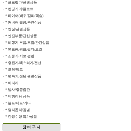
·
* 프로펠라/관련상품
·
* 랜딩기어/플로트
·
* 타이어(바퀴/칼라/엑슬)
·
* 커버링 필름/관련상품
·
* 엔진/관련상품
·
* 엔진부품/관련상품
·
* 비행기 부품/조립/관련상품
·
* 연료통/펌프/필터/오일
·
* 조종기/서보 관련
·
* 충전기/테스터기/전선
·
* 모터/덕트
·
* 변속기/전원 관련상품
·
* 배터리
·
* 발사/항공합판
·
* 비행장용 상품
·
* 볼트/너트/기타
·
* 멀티콥터/짐벌
·
* 한정수량 특가상품
장 바 구 니