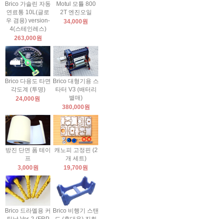
Brico 가솔린 자동
Motul 모튤 800
연료통 10L(글로
2T 엔진오일
우 겸용) version-
34,000원
4(스테인레스)
263,000원
Brico 다용도 타면
Brico 대형기용 스
각도계 (투명)
타터 V3 (배터리
별매)
24,000원
380,000원
방진 단면 폼 테이
캐노피 고정핀 (2
프
개 세트)
3,000원
19,700원
Brico 드라멜용 커
Brico 비행기 스탠