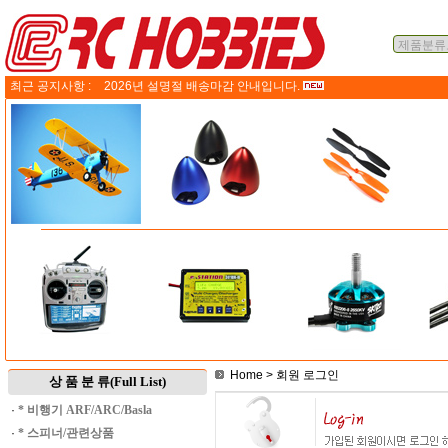
최근 공지사항 :
2026년 설명절 배송마감 안내입니다.
Home
> 회원 로그인
상 품 분 류(Full List)
·
* 비행기 ARF/ARC/Basla
·
* 스피너/관련상품