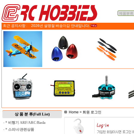
최근 공지사항 :
2026년 설명절 배송마감 안내입니다.
Home
> 회원 로그인
상 품 분 류(Full List)
·
* 비행기 ARF/ARC/Basla
·
* 스피너/관련상품