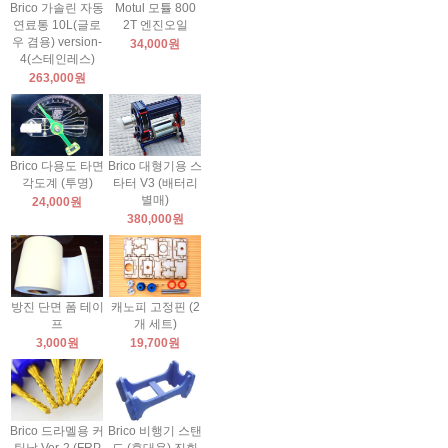
Brico 가솔린 자동
Motul 모튤 800
연료통 10L(글로
2T 엔진오일
우 겸용) version-
34,000원
4(스테인레스)
263,000원
Brico 다용도 타면
Brico 대형기용 스
각도계 (투명)
타터 V3 (배터리
별매)
24,000원
380,000원
방진 단면 폼 테이
캐노피 고정핀 (2
프
개 세트)
3,000원
19,700원
Brico 드라멜용 커
Brico 비행기 스탠