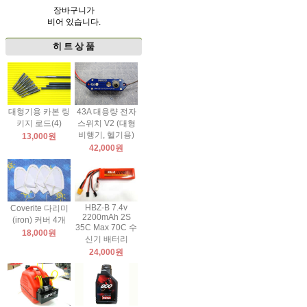
장바구니가
비어 있습니다.
히 트 상 품
대형기용 카본 링
43A 대용량 전자
키지 로드(4)
스위치 V2 (대형
비행기, 헬기용)
13,000원
42,000원
HBZ-B 7.4v
Coverite 다리미
2200mAh 2S
(iron) 커버 4개
35C Max 70C 수
18,000원
신기 배터리
24,000원