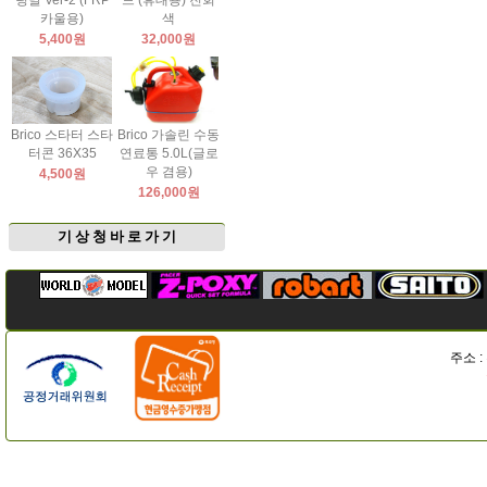
팅날 Ver-2 (FRP
드 (휴대용) 진회
카울용)
색
5,400원
32,000원
Brico 스타터 스타
Brico 가솔린 수동
터콘 36X35
연료통 5.0L(글로
우 겸용)
4,500원
126,000원
기 상 청 바 로 가 기
주소 :