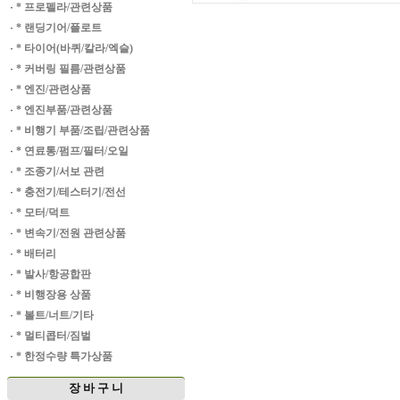
·
* 프로펠라/관련상품
·
* 랜딩기어/플로트
·
* 타이어(바퀴/칼라/엑슬)
·
* 커버링 필름/관련상품
·
* 엔진/관련상품
·
* 엔진부품/관련상품
·
* 비행기 부품/조립/관련상품
·
* 연료통/펌프/필터/오일
·
* 조종기/서보 관련
·
* 충전기/테스터기/전선
·
* 모터/덕트
·
* 변속기/전원 관련상품
·
* 배터리
·
* 발사/항공합판
·
* 비행장용 상품
·
* 볼트/너트/기타
·
* 멀티콥터/짐벌
·
* 한정수량 특가상품
장 바 구 니