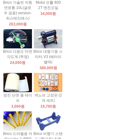
Brico 가솔린 자동
Motul 모튤 800
연료통 10L(글로
2T 엔진오일
우 겸용) version-
34,000원
4(스테인레스)
263,000원
Brico 다용도 타면
Brico 대형기용 스
각도계 (투명)
타터 V3 (배터리
별매)
24,000원
380,000원
방진 단면 폼 테이
캐노피 고정핀 (2
프
개 세트)
3,000원
19,700원
Brico 드라멜용 커
Brico 비행기 스탠