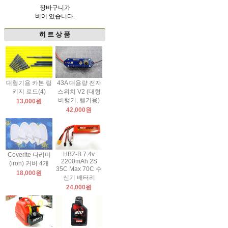
장바구니가
비어 있습니다.
히 트 상 품
대형기용 카본 링
43A 대용량 전자
키지 로드(4)
스위치 V2 (대형
비행기, 헬기용)
13,000원
42,000원
HBZ-B 7.4v
Coverite 다리미
2200mAh 2S
(iron) 커버 4개
35C Max 70C 수
18,000원
신기 배터리
24,000원