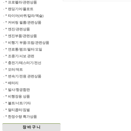
·
* 프로펠라/관련상품
·
* 랜딩기어/플로트
·
* 타이어(바퀴/칼라/엑슬)
·
* 커버링 필름/관련상품
·
* 엔진/관련상품
·
* 엔진부품/관련상품
·
* 비행기 부품/조립/관련상품
·
* 연료통/펌프/필터/오일
·
* 조종기/서보 관련
·
* 충전기/테스터기/전선
·
* 모터/덕트
·
* 변속기/전원 관련상품
·
* 배터리
·
* 발사/항공합판
·
* 비행장용 상품
·
* 볼트/너트/기타
·
* 멀티콥터/짐벌
·
* 한정수량 특가상품
장 바 구 니