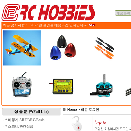
최근 공지사항 :
2026년 설명절 배송마감 안내입니다.
Home
> 회원 로그인
상 품 분 류(Full List)
·
* 비행기 ARF/ARC/Basla
·
* 스피너/관련상품