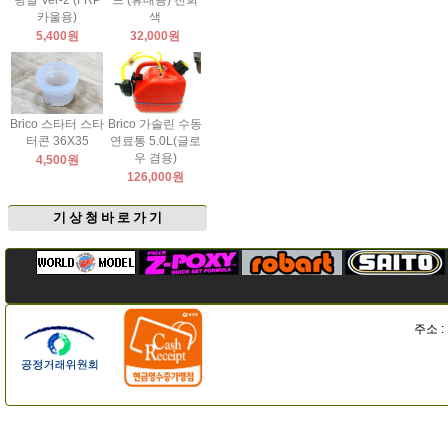
팅날 Ver-2 (FRP
드 (휴대용) 진회
카울용)
색
5,400원
32,000원
Brico 스타터 스타
Brico 가솔린 수동
터콘 36X35
연료통 5.0L(글로
우 겸용)
4,500원
126,000원
기 상 청 바 로 가 기
주소 :