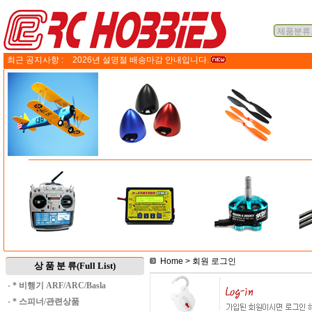
최근 공지사항 :
2026년 설명절 배송마감 안내입니다.
Home
> 회원 로그인
상 품 분 류(Full List)
·
* 비행기 ARF/ARC/Basla
·
* 스피너/관련상품