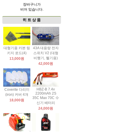
장바구니가
비어 있습니다.
히 트 상 품
대형기용 카본 링
43A 대용량 전자
키지 로드(4)
스위치 V2 (대형
비행기, 헬기용)
13,000원
42,000원
HBZ-B 7.4v
Coverite 다리미
2200mAh 2S
(iron) 커버 4개
35C Max 70C 수
18,000원
신기 배터리
24,000원