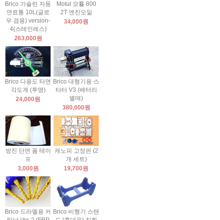
Brico 가솔린 자동
Motul 모튤 800
연료통 10L(글로
2T 엔진오일
우 겸용) version-
34,000원
4(스테인레스)
263,000원
Brico 다용도 타면
Brico 대형기용 스
각도계 (투명)
타터 V3 (배터리
별매)
24,000원
380,000원
방진 단면 폼 테이
캐노피 고정핀 (2
프
개 세트)
3,000원
19,700원
Brico 드라멜용 커
Brico 비행기 스탠