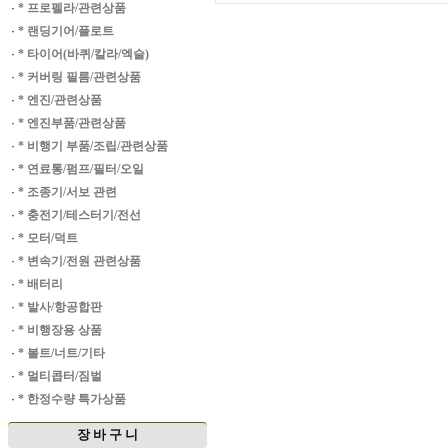
·
* 프로펠라/관련상품
·
* 랜딩기어/플로트
·
* 타이어(바퀴/칼라/엑슬)
·
* 커버링 필름/관련상품
·
* 엔진/관련상품
·
* 엔진부품/관련상품
·
* 비행기 부품/조립/관련상품
·
* 연료통/펌프/필터/오일
·
* 조종기/서보 관련
·
* 충전기/테스터기/전선
·
* 모터/덕트
·
* 변속기/전원 관련상품
·
* 배터리
·
* 발사/항공합판
·
* 비행장용 상품
·
* 볼트/너트/기타
·
* 멀티콥터/짐벌
·
* 한정수량 특가상품
장 바 구 니