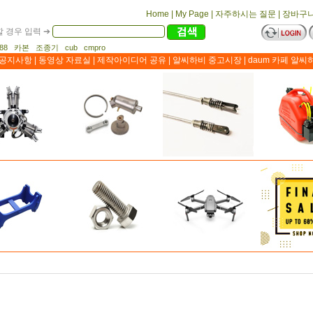
Home
|
My Page
|
자주하시는 질문
|
장바구
 경우 입력 ➔
1188 카본 조종기 cub cmpro
공지사항
|
동영상 자료실
|
제작아이디어 공유
|
알씨하비 중고시장
|
daum 카페 알씨