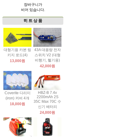
장바구니가
비어 있습니다.
히 트 상 품
대형기용 카본 링
43A 대용량 전자
키지 로드(4)
스위치 V2 (대형
비행기, 헬기용)
13,000원
42,000원
HBZ-B 7.4v
Coverite 다리미
2200mAh 2S
(iron) 커버 4개
35C Max 70C 수
18,000원
신기 배터리
24,000원