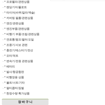
·
* 프로펠라/관련상품
·
* 랜딩기어/플로트
·
* 타이어(바퀴/칼라/엑슬)
·
* 커버링 필름/관련상품
·
* 엔진/관련상품
·
* 엔진부품/관련상품
·
* 비행기 부품/조립/관련상품
·
* 연료통/펌프/필터/오일
·
* 조종기/서보 관련
·
* 충전기/테스터기/전선
·
* 모터/덕트
·
* 변속기/전원 관련상품
·
* 배터리
·
* 발사/항공합판
·
* 비행장용 상품
·
* 볼트/너트/기타
·
* 멀티콥터/짐벌
·
* 한정수량 특가상품
장 바 구 니