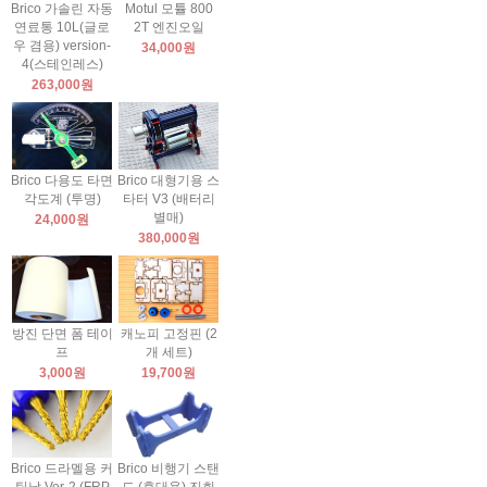
Brico 가솔린 자동
Motul 모튤 800
연료통 10L(글로
2T 엔진오일
우 겸용) version-
34,000원
4(스테인레스)
263,000원
Brico 다용도 타면
Brico 대형기용 스
각도계 (투명)
타터 V3 (배터리
별매)
24,000원
380,000원
방진 단면 폼 테이
캐노피 고정핀 (2
프
개 세트)
3,000원
19,700원
Brico 드라멜용 커
Brico 비행기 스탠