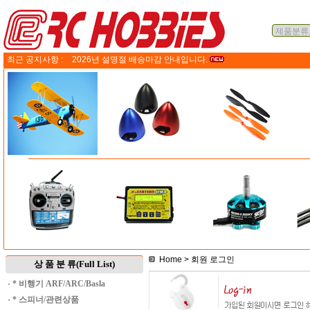
최근 공지사항 :
2026년 설명절 배송마감 안내입니다.
Home
> 회원 로그인
상 품 분 류(Full List)
·
* 비행기 ARF/ARC/Basla
·
* 스피너/관련상품