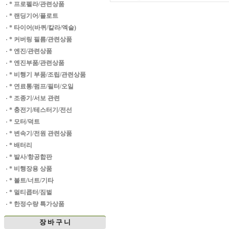
·
* 프로펠라/관련상품
·
* 랜딩기어/플로트
·
* 타이어(바퀴/칼라/엑슬)
·
* 커버링 필름/관련상품
·
* 엔진/관련상품
·
* 엔진부품/관련상품
·
* 비행기 부품/조립/관련상품
·
* 연료통/펌프/필터/오일
·
* 조종기/서보 관련
·
* 충전기/테스터기/전선
·
* 모터/덕트
·
* 변속기/전원 관련상품
·
* 배터리
·
* 발사/항공합판
·
* 비행장용 상품
·
* 볼트/너트/기타
·
* 멀티콥터/짐벌
·
* 한정수량 특가상품
장 바 구 니