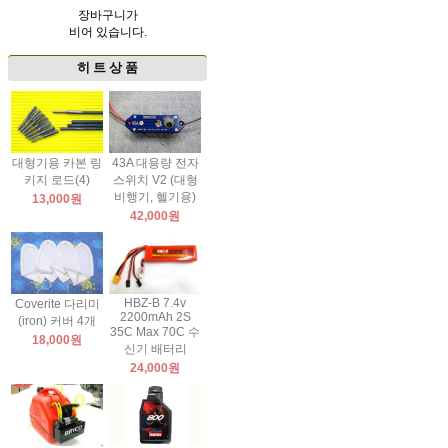
장바구니가
비어 있습니다.
히 트 상 품
대형기용 카본 링
43A 대용량 전자
키지 로드(4)
스위치 V2 (대형
비행기, 헬기용)
13,000원
42,000원
HBZ-B 7.4v
Coverite 다리미
2200mAh 2S
(iron) 커버 4개
35C Max 70C 수
18,000원
신기 배터리
24,000원