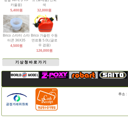
팅날 Ver-2 (FRP
드 (휴대용) 진회
카울용)
색
5,400원
32,000원
Brico 스타터 스타
Brico 가솔린 수동
터콘 36X35
연료통 5.0L(글로
우 겸용)
4,500원
126,000원
기 상 청 바 로 가 기
주소 :