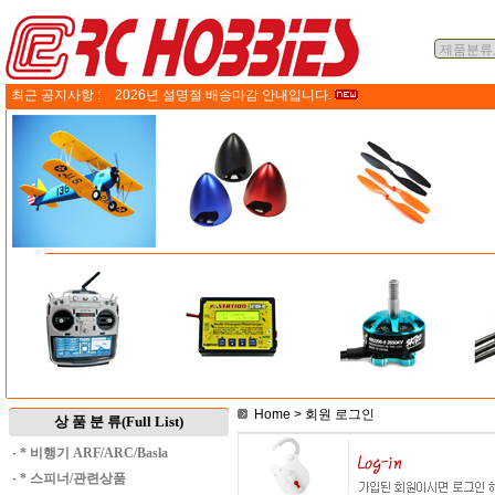
최근 공지사항 :
2026년 설명절 배송마감 안내입니다.
Home
> 회원 로그인
상 품 분 류(Full List)
·
* 비행기 ARF/ARC/Basla
·
* 스피너/관련상품