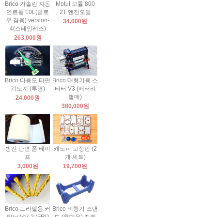
Brico 가솔린 자동
Motul 모튤 800
연료통 10L(글로
2T 엔진오일
우 겸용) version-
34,000원
4(스테인레스)
263,000원
Brico 다용도 타면
Brico 대형기용 스
각도계 (투명)
타터 V3 (배터리
별매)
24,000원
380,000원
방진 단면 폼 테이
캐노피 고정핀 (2
프
개 세트)
3,000원
19,700원
Brico 드라멜용 커
Brico 비행기 스탠