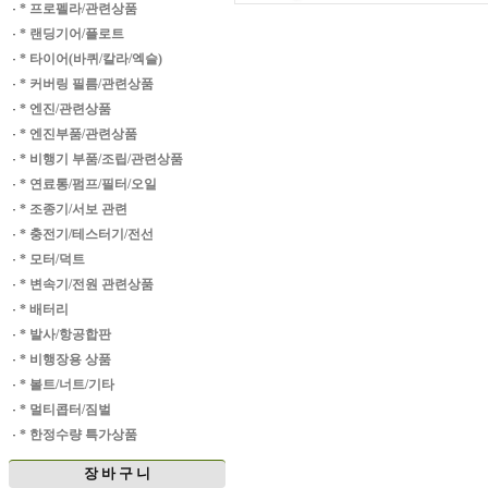
·
* 프로펠라/관련상품
·
* 랜딩기어/플로트
·
* 타이어(바퀴/칼라/엑슬)
·
* 커버링 필름/관련상품
·
* 엔진/관련상품
·
* 엔진부품/관련상품
·
* 비행기 부품/조립/관련상품
·
* 연료통/펌프/필터/오일
·
* 조종기/서보 관련
·
* 충전기/테스터기/전선
·
* 모터/덕트
·
* 변속기/전원 관련상품
·
* 배터리
·
* 발사/항공합판
·
* 비행장용 상품
·
* 볼트/너트/기타
·
* 멀티콥터/짐벌
·
* 한정수량 특가상품
장 바 구 니