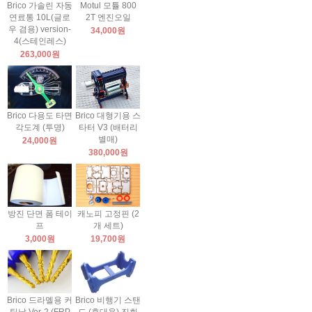
Brico 가솔린 자동
Motul 모튤 800
연료통 10L(글로
2T 엔진오일
우 겸용) version-
34,000원
4(스테인레스)
263,000원
Brico 다용도 타면
Brico 대형기용 스
각도계 (투명)
타터 V3 (배터리
별매)
24,000원
380,000원
방진 단면 폼 테이
캐노피 고정핀 (2
프
개 세트)
3,000원
19,700원
Brico 드라멜용 커
Brico 비행기 스탠