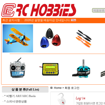
최근 공지사항 :
2026년 설명절 배송마감 안내입니다.
Home
> 회원 로그인
상 품 분 류(Full List)
·
* 비행기 ARF/ARC/Basla
·
* 스피너/관련상품