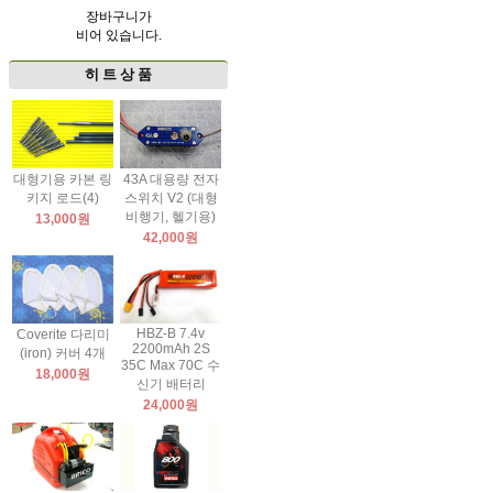
장바구니가
비어 있습니다.
히 트 상 품
대형기용 카본 링
43A 대용량 전자
키지 로드(4)
스위치 V2 (대형
비행기, 헬기용)
13,000원
42,000원
HBZ-B 7.4v
Coverite 다리미
2200mAh 2S
(iron) 커버 4개
35C Max 70C 수
18,000원
신기 배터리
24,000원