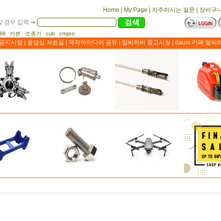
Home
|
My Page
|
자주하시는 질문
|
장바구
 경우 입력 ➔
1188 카본 조종기 cub cmpro
공지사항
|
동영상 자료실
|
제작아이디어 공유
|
알씨하비 중고시장
|
daum 카페 알씨