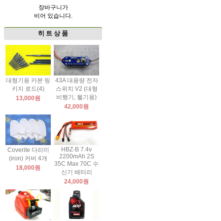
장바구니가
비어 있습니다.
히 트 상 품
대형기용 카본 링
43A 대용량 전자
키지 로드(4)
스위치 V2 (대형
비행기, 헬기용)
13,000원
42,000원
HBZ-B 7.4v
Coverite 다리미
2200mAh 2S
(iron) 커버 4개
35C Max 70C 수
18,000원
신기 배터리
24,000원