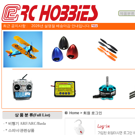
최근 공지사항 :
2026년 설명절 배송마감 안내입니다.
Home
> 회원 로그인
상 품 분 류(Full List)
·
* 비행기 ARF/ARC/Basla
·
* 스피너/관련상품