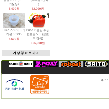
팅날 Ver-2 (FRP
드 (휴대용) 진회
카울용)
색
5,400원
32,000원
Brico 스타터 스타
Brico 가솔린 수동
터콘 36X35
연료통 5.0L(글로
우 겸용)
4,500원
126,000원
기 상 청 바 로 가 기
주소 :