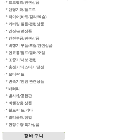
·
* 프로펠라/관련상품
·
* 랜딩기어/플로트
·
* 타이어(바퀴/칼라/엑슬)
·
* 커버링 필름/관련상품
·
* 엔진/관련상품
·
* 엔진부품/관련상품
·
* 비행기 부품/조립/관련상품
·
* 연료통/펌프/필터/오일
·
* 조종기/서보 관련
·
* 충전기/테스터기/전선
·
* 모터/덕트
·
* 변속기/전원 관련상품
·
* 배터리
·
* 발사/항공합판
·
* 비행장용 상품
·
* 볼트/너트/기타
·
* 멀티콥터/짐벌
·
* 한정수량 특가상품
장 바 구 니