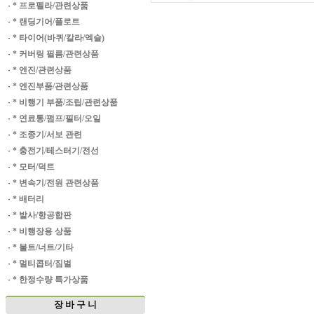
·
* 프로펠라/관련상품
·
* 랜딩기어/플로트
·
* 타이어(바퀴/칼라/엑슬)
·
* 커버링 필름/관련상품
·
* 엔진/관련상품
·
* 엔진부품/관련상품
·
* 비행기 부품/조립/관련상품
·
* 연료통/펌프/필터/오일
·
* 조종기/서보 관련
·
* 충전기/테스터기/전선
·
* 모터/덕트
·
* 변속기/전원 관련상품
·
* 배터리
·
* 발사/항공합판
·
* 비행장용 상품
·
* 볼트/너트/기타
·
* 멀티콥터/짐벌
·
* 한정수량 특가상품
장 바 구 니