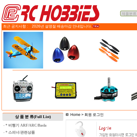
최근 공지사항 :
2026년 설명절 배송마감 안내입니다.
Home
> 회원 로그인
상 품 분 류(Full List)
·
* 비행기 ARF/ARC/Basla
·
* 스피너/관련상품