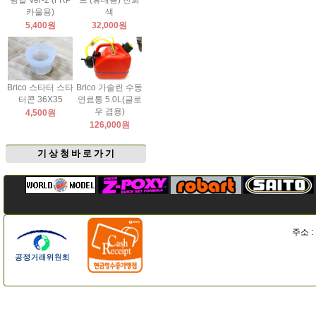
팅날 Ver-2 (FRP
드 (휴대용) 진회
카울용)
색
5,400원
32,000원
Brico 스타터 스타
Brico 가솔린 수동
터콘 36X35
연료통 5.0L(글로
우 겸용)
4,500원
126,000원
기 상 청 바 로 가 기
주소 :