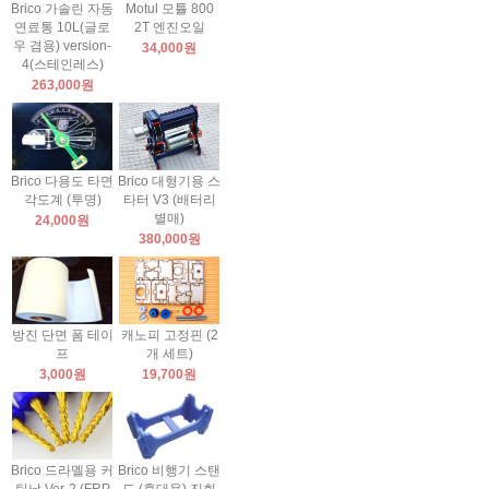
Brico 가솔린 자동
Motul 모튤 800
연료통 10L(글로
2T 엔진오일
우 겸용) version-
34,000원
4(스테인레스)
263,000원
Brico 다용도 타면
Brico 대형기용 스
각도계 (투명)
타터 V3 (배터리
별매)
24,000원
380,000원
방진 단면 폼 테이
캐노피 고정핀 (2
프
개 세트)
3,000원
19,700원
Brico 드라멜용 커
Brico 비행기 스탠