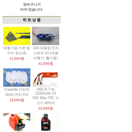
장바구니가
비어 있습니다.
히 트 상 품
대형기용 카본 링
43A 대용량 전자
키지 로드(4)
스위치 V2 (대형
비행기, 헬기용)
13,000원
42,000원
HBZ-B 7.4v
Coverite 다리미
2200mAh 2S
(iron) 커버 4개
35C Max 70C 수
18,000원
신기 배터리
24,000원