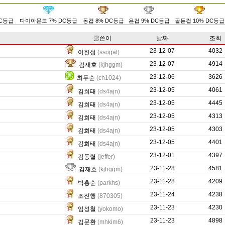
DC등급
다이아몬드 7% DC등급
동컵 8% DC등급
은컵 9% DC등급
골든컵 10% DC등급
글쓴이
날짜
조회
23-12-07
0
4032
이헌섭
(ssogal)
23-12-07
4983
4914
김재호
(kjhggm)
23-12-06
0
3626
최두순
(ch1024)
23-12-05
8980
4061
김희태
(ds4ajn)
23-12-05
10811
4445
김희태
(ds4ajn)
23-12-05
4424
4313
김희태
(ds4ajn)
23-12-05
8401
4303
김희태
(ds4ajn)
23-12-05
7896
4401
김희태
(ds4ajn)
23-12-01
0
4397
김동렬
(jeffer)
23-11-28
575
4581
김재호
(kjhggm)
23-11-28
0
4209
박홍순
(parkhs)
23-11-24
9596
4238
조진행
(870305)
23-11-23
23571
4230
임성철
(yokomo)
23-11-23
1615
4898
김문환
(mhkim6)