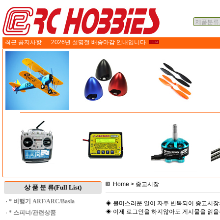
최근 공지사항 :
2026년 설명절 배송마감 안내입니다.
Home
> 중고시장
상 품 분 류(Full List)
·
* 비행기 ARF/ARC/Basla
◈ 불미스러운 일이 자주 반복되어 중고시장
◈ 이제 로그인을 하지않아도 게시물을 읽
·
* 스피너/관련상품