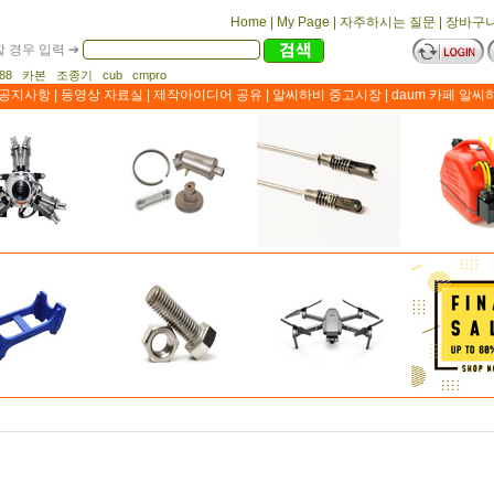
Home
|
My Page
|
자주하시는 질문
|
장바구
 경우 입력 ➔
1188 카본 조종기 cub cmpro
공지사항
|
동영상 자료실
|
제작아이디어 공유
|
알씨하비 중고시장
|
daum 카페 알씨