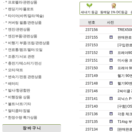
·
* 프로펠라/관련상품
·
* 랜딩기어/플로트
새내기 등급
동메달 1% DC등급
·
* 타이어(바퀴/칼라/엑슬)
번호
사진
·
* 커버링 필름/관련상품
·
* 엔진/관련상품
237156
TREX5
·
* 엔진부품/관련상품
237155
판매완료-
·
* 비행기 부품/조립/관련상품
237153
[구입완료
·
* 연료통/펌프/필터/오일
237152
프레야90
·
* 조종기/서보 관련
237151
미사용 
·
* 충전기/테스터기/전선
237150
프레야 9
·
* 모터/덕트
237149
헬기 90
·
* 변속기/전원 관련상품
237148
헬기90엔
·
* 배터리
·
* 발사/항공합판
237146
2싸이클 
·
* 비행장용 상품
237141
피닉스 P
·
* 볼트/너트/기타
237140
[구함] O
·
* 멀티콥터/짐벌
237136
각종 체
·
* 한정수량 특가상품
237135
T14sg
장 바 구 니
237134
[판매완료