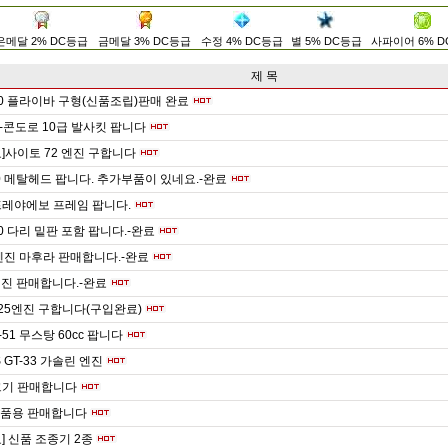
은메달 2% DC등급
금메달 3% DC등급
수정 4% DC등급
별 5% DC등급
사파이어 6% 
제 목
00 플라이바 구형(신품조립)판매 완료
콘도로 10급 발사킷 팝니다
]사이토 72 엔진 구합니다
 메탈헤드 팝니다. 추가부품이 있네요.-완료
프레야에보 프레임 팝니다.
0 다리 밑판 포함 팝니다.-완료
엔진 마후라 판매합니다.-완료
진 판매합니다.-완료
25엔진 구합니다(구입완료)
-51 무스탕 60cc 팝니다
S GT-33 가솔린 엔진
크기 판매합니다
 부품용 판매합니다
] 신품 조종기 2종