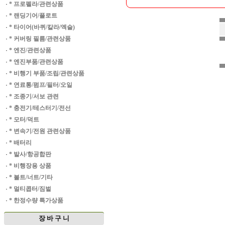
·
* 프로펠라/관련상품
·
* 랜딩기어/플로트
·
* 타이어(바퀴/칼라/엑슬)
·
* 커버링 필름/관련상품
·
* 엔진/관련상품
·
* 엔진부품/관련상품
·
* 비행기 부품/조립/관련상품
·
* 연료통/펌프/필터/오일
·
* 조종기/서보 관련
·
* 충전기/테스터기/전선
·
* 모터/덕트
·
* 변속기/전원 관련상품
·
* 배터리
·
* 발사/항공합판
·
* 비행장용 상품
·
* 볼트/너트/기타
·
* 멀티콥터/짐벌
·
* 한정수량 특가상품
장 바 구 니