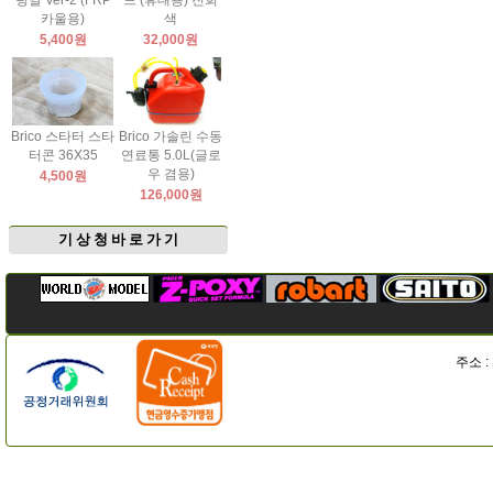
팅날 Ver-2 (FRP
드 (휴대용) 진회
카울용)
색
5,400원
32,000원
Brico 스타터 스타
Brico 가솔린 수동
터콘 36X35
연료통 5.0L(글로
우 겸용)
4,500원
126,000원
기 상 청 바 로 가 기
주소 :