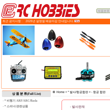
최근 공지사항 :
2026년 설명절 배송마감 안내입니다.
Home
>
* 발사/항공합판
>
- 항공 합판
상 품 분 류(Full List)
·
* 비행기 ARF/ARC/Basla
·
* 스피너/관련상품
- 발사판재