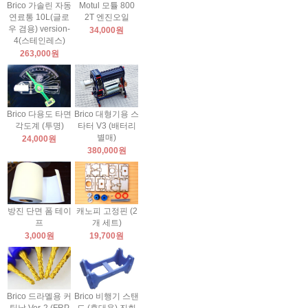
Brico 가솔린 자동
Motul 모튤 800
연료통 10L(글로
2T 엔진오일
우 겸용) version-
34,000원
4(스테인레스)
263,000원
Brico 다용도 타면
Brico 대형기용 스
각도계 (투명)
타터 V3 (배터리
별매)
24,000원
380,000원
방진 단면 폼 테이
캐노피 고정핀 (2
프
개 세트)
3,000원
19,700원
Brico 드라멜용 커
Brico 비행기 스탠