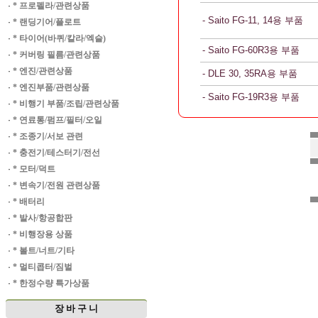
·
* 프로펠라/관련상품
- Saito FG-11, 14용 부품
·
* 랜딩기어/플로트
·
* 타이어(바퀴/칼라/엑슬)
- Saito FG-60R3용 부품
·
* 커버링 필름/관련상품
·
* 엔진/관련상품
- DLE 30, 35RA용 부품
·
* 엔진부품/관련상품
- Saito FG-19R3용 부품
·
* 비행기 부품/조립/관련상품
·
* 연료통/펌프/필터/오일
·
* 조종기/서보 관련
·
* 충전기/테스터기/전선
·
* 모터/덕트
·
* 변속기/전원 관련상품
·
* 배터리
·
* 발사/항공합판
·
* 비행장용 상품
·
* 볼트/너트/기타
·
* 멀티콥터/짐벌
·
* 한정수량 특가상품
장 바 구 니