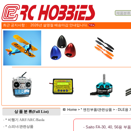
최근 공지사항 :
2026년 설명절 배송마감 안내입니다.
Home
>
* 엔진부품/관련상품
>
- DLE용
상 품 분 류(Full List)
·
* 비행기 ARF/ARC/Basla
·
* 스피너/관련상품
- Saito FA-30, 40, 56용 부품