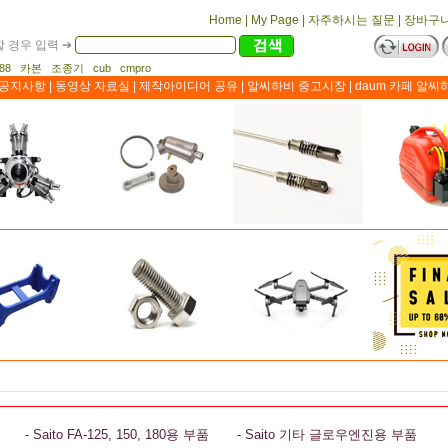
Home
|
My Page
|
자주하시는 질문
|
장바구
 경우 입력 ➔
1188 카본 조종기 cub cmpro
공지사항
|
동영상 자료실
|
제작아이디어 공유
|
알씨하비 중고시장
|
daum 카페 알씨
- Saito FA-125, 150, 180용 부품
- Saito 기타 글로우엔진용 부품