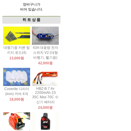
장바구니가
비어 있습니다.
히 트 상 품
대형기용 카본 링
43A 대용량 전자
키지 로드(4)
스위치 V2 (대형
비행기, 헬기용)
13,000원
42,000원
HBZ-B 7.4v
Coverite 다리미
2200mAh 2S
(iron) 커버 4개
35C Max 70C 수
18,000원
신기 배터리
24,000원