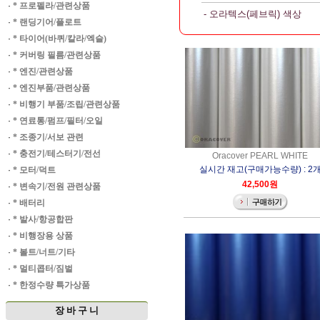
·
* 프로펠라/관련상품
- 오라텍스(페브릭) 색상
·
* 랜딩기어/플로트
·
* 타이어(바퀴/칼라/엑슬)
·
* 커버링 필름/관련상품
·
* 엔진/관련상품
·
* 엔진부품/관련상품
·
* 비행기 부품/조립/관련상품
·
* 연료통/펌프/필터/오일
·
* 조종기/서보 관련
·
* 충전기/테스터기/전선
Oracover PEARL WHITE
실시간 재고(구매가능수량) : 2
·
* 모터/덕트
42,500원
·
* 변속기/전원 관련상품
·
* 배터리
·
* 발사/항공합판
·
* 비행장용 상품
·
* 볼트/너트/기타
·
* 멀티콥터/짐벌
·
* 한정수량 특가상품
장 바 구 니