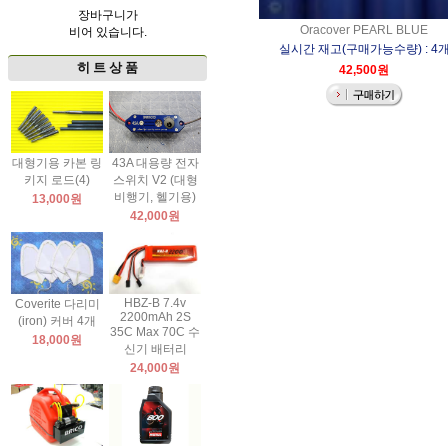
장바구니가
Oracover PEARL BLUE
비어 있습니다.
실시간 재고(구매가능수량) : 4
히 트 상 품
42,500원
대형기용 카본 링
43A 대용량 전자
키지 로드(4)
스위치 V2 (대형
비행기, 헬기용)
13,000원
42,000원
HBZ-B 7.4v
Coverite 다리미
2200mAh 2S
(iron) 커버 4개
35C Max 70C 수
18,000원
신기 배터리
24,000원