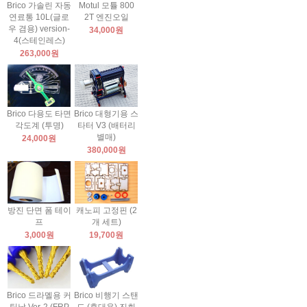
Brico 가솔린 자동
Motul 모튤 800
연료통 10L(글로
2T 엔진오일
우 겸용) version-
34,000원
4(스테인레스)
263,000원
Brico 다용도 타면
Brico 대형기용 스
각도계 (투명)
타터 V3 (배터리
별매)
24,000원
380,000원
방진 단면 폼 테이
캐노피 고정핀 (2
프
개 세트)
3,000원
19,700원
Brico 드라멜용 커
Brico 비행기 스탠