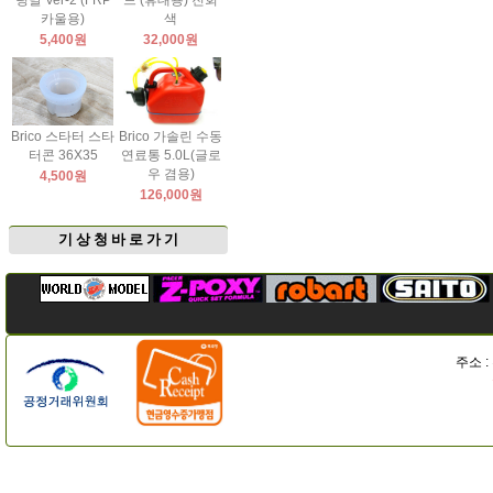
팅날 Ver-2 (FRP
드 (휴대용) 진회
카울용)
색
5,400원
32,000원
Brico 스타터 스타
Brico 가솔린 수동
터콘 36X35
연료통 5.0L(글로
우 겸용)
4,500원
126,000원
기 상 청 바 로 가 기
주소 :