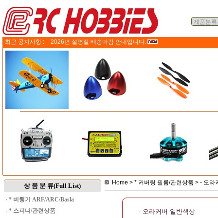
최근 공지사항 :
2026년 설명절 배송마감 안내입니다.
Home
>
* 커버링 필름/관련상품
>
- 오
상 품 분 류(Full List)
·
* 비행기 ARF/ARC/Basla
·
* 스피너/관련상품
- 오라커버 일반색상