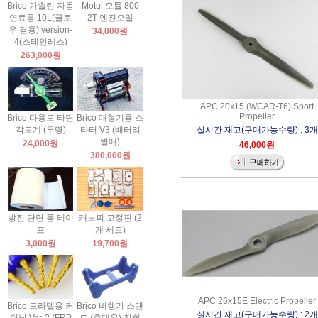
Brico 가솔린 자동
Motul 모튤 800
연료통 10L(글로
2T 엔진오일
우 겸용) version-
34,000원
4(스테인레스)
263,000원
APC 20x15 (WCAR-T6) Sport
Propeller
Brico 다용도 타면
Brico 대형기용 스
각도계 (투명)
타터 V3 (배터리
실시간 재고(구매가능수량) : 3개
별매)
24,000원
46,000원
380,000원
방진 단면 폼 테이
캐노피 고정핀 (2
프
개 세트)
3,000원
19,700원
APC 26x15E Electric Propeller
Brico 드라멜용 커
Brico 비행기 스탠
실시간 재고(구매가능수량) : 2개