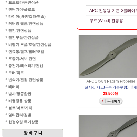
·
* 프로펠라/관련상품
·
* 랜딩기어/플로트
- APC 전동용 기본 2블레이
·
* 타이어(바퀴/칼라/엑슬)
- 우드(Wood) 전동용
·
* 커버링 필름/관련상품
·
* 엔진/관련상품
·
* 엔진부품/관련상품
·
* 비행기 부품/조립/관련상품
·
* 연료통/펌프/필터/오일
·
* 조종기/서보 관련
·
* 충전기/테스터기/전선
·
* 모터/덕트
·
* 변속기/전원 관련상품
APC 17x8N Pattern Propeller
·
* 배터리
실시간 재고(구매가능수량) : 2개
28,500원
·
* 발사/항공합판
·
* 비행장용 상품
·
* 볼트/너트/기타
·
* 멀티콥터/짐벌
·
* 한정수량 특가상품
장 바 구 니