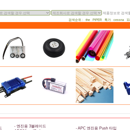
제품정보로 검색할
검색순위 : the PIPER 특가 cessna 
- 엔진용 3블레이드
드
- APC 엔진용 Push 타입