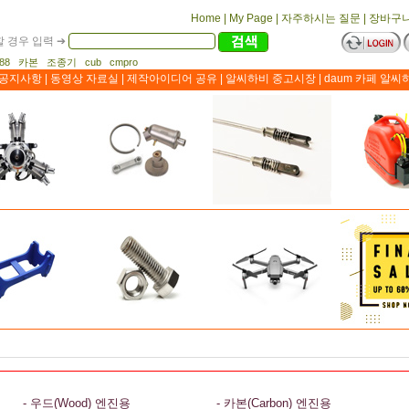
Home
|
My Page
|
자주하시는 질문
|
장바구
 경우 입력 ➔
1188 카본 조종기 cub cmpro
공지사항
|
동영상 자료실
|
제작아이디어 공유
|
알씨하비 중고시장
|
daum 카페 알씨
- 우드(Wood) 엔진용
- 카본(Carbon) 엔진용