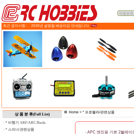
최근 공지사항 :
2026년 설명절 배송마감 안내입니다.
Home
>
* 프로펠라/관련상품
상 품 분 류(Full List)
·
* 비행기 ARF/ARC/Basla
·
* 스피너/관련상품
- APC 엔진용 기본 2블레이