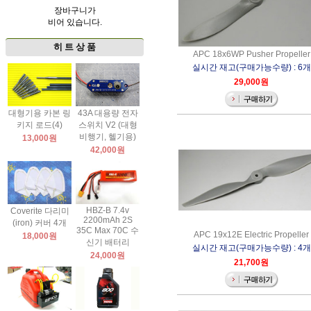
장바구니가
비어 있습니다.
히 트 상 품
APC 18x6WP Pusher Propeller
실시간 재고(구매가능수량) : 6개
29,000원
대형기용 카본 링
43A 대용량 전자
키지 로드(4)
스위치 V2 (대형
비행기, 헬기용)
13,000원
42,000원
HBZ-B 7.4v
Coverite 다리미
2200mAh 2S
(iron) 커버 4개
35C Max 70C 수
APC 19x12E Electric Propeller
18,000원
신기 배터리
실시간 재고(구매가능수량) : 4개
24,000원
21,700원