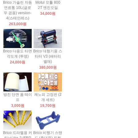
Brico 가솔린 자동
Motul 모튤 800
연료통 10L(글로
2T 엔진오일
우 겸용) version-
34,000원
4(스테인레스)
263,000원
Brico 다용도 타면
Brico 대형기용 스
각도계 (투명)
타터 V3 (배터리
별매)
24,000원
380,000원
방진 단면 폼 테이
캐노피 고정핀 (2
프
개 세트)
3,000원
19,700원
Brico 드라멜용 커
Brico 비행기 스탠