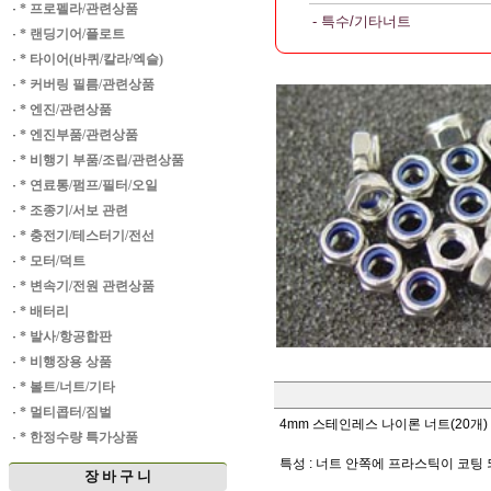
·
* 프로펠라/관련상품
- 특수/기타너트
·
* 랜딩기어/플로트
·
* 타이어(바퀴/칼라/엑슬)
·
* 커버링 필름/관련상품
·
* 엔진/관련상품
·
* 엔진부품/관련상품
·
* 비행기 부품/조립/관련상품
·
* 연료통/펌프/필터/오일
·
* 조종기/서보 관련
·
* 충전기/테스터기/전선
·
* 모터/덕트
·
* 변속기/전원 관련상품
·
* 배터리
·
* 발사/항공합판
·
* 비행장용 상품
·
* 볼트/너트/기타
·
* 멀티콥터/짐벌
4mm 스테인레스 나이론 너트(20개)
·
* 한정수량 특가상품
특성 : 너트 안쪽에 프라스틱이 코팅
장 바 구 니