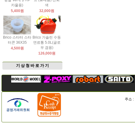
팅날 Ver-2 (FRP
드 (휴대용) 진회
카울용)
색
5,400원
32,000원
Brico 스타터 스타
Brico 가솔린 수동
터콘 36X35
연료통 5.0L(글로
우 겸용)
4,500원
126,000원
기 상 청 바 로 가 기
주소 :