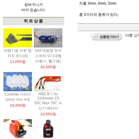
지름 3mm, 4mm, 5mm
장바구니가
비어 있습니다.
총 3가지의 종류가 있다.
히 트 상 품
다른 고
대형기용 카본 링
43A 대용량 전자
키지 로드(4)
스위치 V2 (대형
비행기, 헬기용)
13,000원
42,000원
HBZ-B 7.4v
Coverite 다리미
2200mAh 2S
(iron) 커버 4개
35C Max 70C 수
18,000원
신기 배터리
24,000원