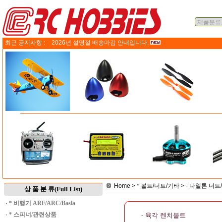
최근 공지사항 :
2026년 설명절 배송마감 안내입니다.
Home
>
* 볼트/너트/기타
>
- 나일론 너
상 품 분 류(Full List)
·
* 비행기 ARF/ARC/Basla
·
* 스피너/관련상품
- 육각 렌치볼트