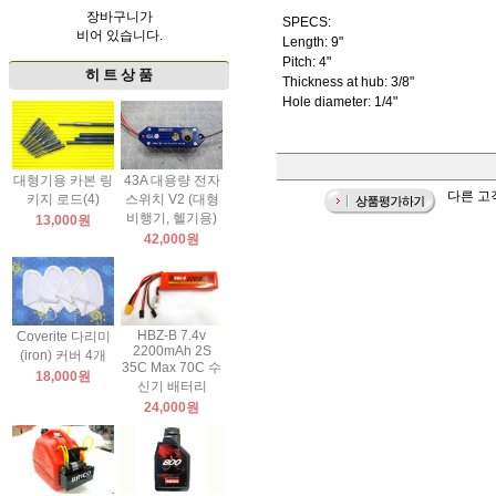
장바구니가
SPECS:
비어 있습니다.
Length: 9"
Pitch: 4"
히 트 상 품
Thickness at hub: 3/8"
Hole diameter: 1/4"
대형기용 카본 링
43A 대용량 전자
다른 고객
키지 로드(4)
스위치 V2 (대형
비행기, 헬기용)
13,000원
42,000원
HBZ-B 7.4v
Coverite 다리미
2200mAh 2S
(iron) 커버 4개
35C Max 70C 수
18,000원
신기 배터리
24,000원