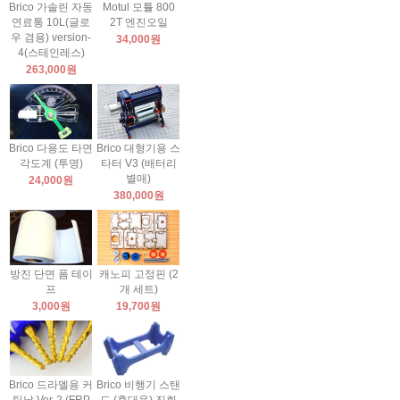
Brico 가솔린 자동
Motul 모튤 800
연료통 10L(글로
2T 엔진오일
우 겸용) version-
34,000원
4(스테인레스)
263,000원
Brico 다용도 타면
Brico 대형기용 스
각도계 (투명)
타터 V3 (배터리
별매)
24,000원
380,000원
방진 단면 폼 테이
캐노피 고정핀 (2
프
개 세트)
3,000원
19,700원
Brico 드라멜용 커
Brico 비행기 스탠