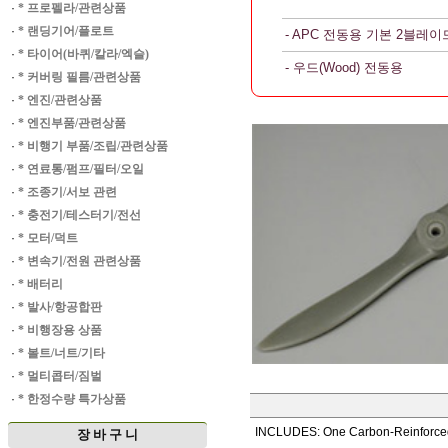
·
* 프로펠라/관련상품
·
* 랜딩기어/플로트
- APC 전동용 기본 2블레이
·
* 타이어(바퀴/칼라/엑슬)
- 우드(Wood) 전동용
·
* 커버링 필름/관련상품
·
* 엔진/관련상품
·
* 엔진부품/관련상품
·
* 비행기 부품/조립/관련상품
·
* 연료통/펌프/필터/오일
·
* 조종기/서보 관련
·
* 충전기/테스터기/전선
·
* 모터/덕트
·
* 변속기/전원 관련상품
·
* 배터리
·
* 발사/항공합판
·
* 비행장용 상품
·
* 볼트/너트/기타
·
* 멀티콥터/짐벌
·
* 한정수량 특가상품
INCLUDES: One Carbon-Reinforce
장 바 구 니