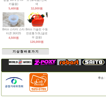
팅날 Ver-2 (FRP
드 (휴대용) 진회
카울용)
색
5,400원
32,000원
Brico 스타터 스타
Brico 가솔린 수동
터콘 36X35
연료통 5.0L(글로
우 겸용)
4,500원
126,000원
기 상 청 바 로 가 기
주소 :