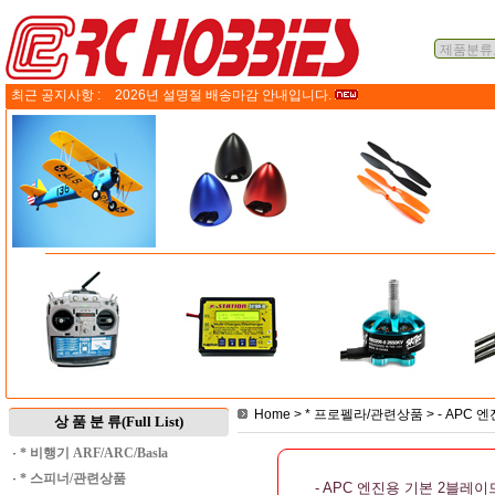
최근 공지사항 :
2026년 설명절 배송마감 안내입니다.
Home
>
* 프로펠라/관련상품
>
- APC 
상 품 분 류(Full List)
·
* 비행기 ARF/ARC/Basla
·
* 스피너/관련상품
- APC 엔진용 기본 2블레이