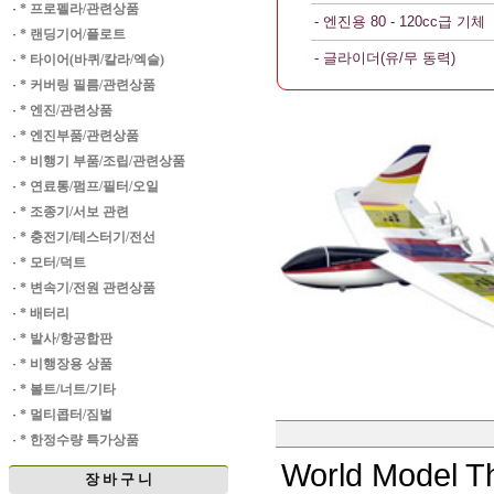
·
* 프로펠라/관련상품
- 엔진용 80 - 120cc급 기체
·
* 랜딩기어/플로트
- 글라이더(유/무 동력)
·
* 타이어(바퀴/칼라/엑슬)
·
* 커버링 필름/관련상품
·
* 엔진/관련상품
·
* 엔진부품/관련상품
·
* 비행기 부품/조립/관련상품
·
* 연료통/펌프/필터/오일
·
* 조종기/서보 관련
·
* 충전기/테스터기/전선
·
* 모터/덕트
·
* 변속기/전원 관련상품
·
* 배터리
·
* 발사/항공합판
·
* 비행장용 상품
·
* 볼트/너트/기타
·
* 멀티콥터/짐벌
·
* 한정수량 특가상품
World Model T
장 바 구 니