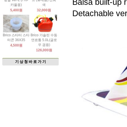
Balsa built-up
팅날 Ver-2 (FRP
드 (휴대용) 진회
카울용)
색
5,400원
32,000원
Detachable vert
Brico 스타터 스타
Brico 가솔린 수동
터콘 36X35
연료통 5.0L(글로
우 겸용)
4,500원
126,000원
기 상 청 바 로 가 기