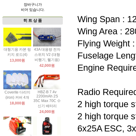
장바구니가
비어 있습니다.
Wing Span : 12
히 트 상 품
Wing Area : 28
Flying Weight : 
대형기용 카본 링
43A 대용량 전자
Fuselage Lengt
키지 로드(4)
스위치 V2 (대형
비행기, 헬기용)
13,000원
Engine Require
42,000원
Radio Required 
HBZ-B 7.4v
Coverite 다리미
2200mAh 2S
(iron) 커버 4개
35C Max 70C 수
2 high torque 
18,000원
신기 배터리
24,000원
2 high torque 
6x25A ESC, 3x