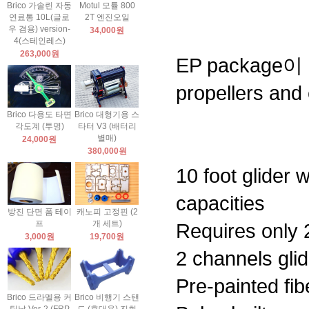
Brico 가솔린 자동
Motul 모튤 800
연료통 10L(글로
2T 엔진오일
우 겸용) version-
34,000원
4(스테인레스)
263,000원
EP package이 
propellers and 
Brico 다용도 타면
Brico 대형기용 스
각도계 (투명)
타터 V3 (배터리
별매)
24,000원
380,000원
10 foot glider 
capacities
방진 단면 폼 테이
캐노피 고정핀 (2
프
개 세트)
Requires only 2
3,000원
19,700원
2 channels gli
Pre-painted fib
Brico 드라멜용 커
Brico 비행기 스탠