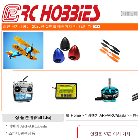
최근 공지사항 :
2026년 설명절 배송마감 안내입니다.
Home
>
* 비행기 ARF/ARC/Basla
>
- 
상 품 분 류(Full List)
·
* 비행기 ARF/ARC/Basla
·
* 스피너/관련상품
- 엔진용 50급 이하 기체