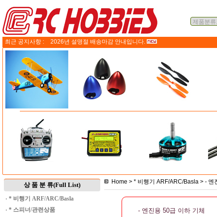
최근 공지사항 :
2026년 설명절 배송마감 안내입니다.
Home
>
* 비행기 ARF/ARC/Basla
>
- 엔
상 품 분 류(Full List)
·
* 비행기 ARF/ARC/Basla
·
* 스피너/관련상품
- 엔진용 50급 이하 기체