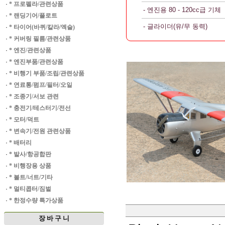
·
* 프로펠라/관련상품
- 엔진용 80 - 120cc급 기체
·
* 랜딩기어/플로트
- 글라이더(유/무 동력)
·
* 타이어(바퀴/칼라/엑슬)
·
* 커버링 필름/관련상품
·
* 엔진/관련상품
·
* 엔진부품/관련상품
·
* 비행기 부품/조립/관련상품
·
* 연료통/펌프/필터/오일
·
* 조종기/서보 관련
·
* 충전기/테스터기/전선
·
* 모터/덕트
·
* 변속기/전원 관련상품
·
* 배터리
·
* 발사/항공합판
·
* 비행장용 상품
·
* 볼트/너트/기타
·
* 멀티콥터/짐벌
·
* 한정수량 특가상품
장 바 구 니