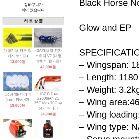
Black Horse 
장바구니가
비어 있습니다.
히 트 상 품
Glow and EP
SPECIFICATI
대형기용 카본 링
43A 대용량 전자
키지 로드(4)
스위치 V2 (대형
비행기, 헬기용)
13,000원
– Wingspan: 18
42,000원
– Length: 1180
– Weight: 3.2kg
HBZ-B 7.4v
Coverite 다리미
2200mAh 2S
– Wing area:4
(iron) 커버 4개
35C Max 70C 수
18,000원
신기 배터리
– Wing loading
24,000원
– Wing type: Na