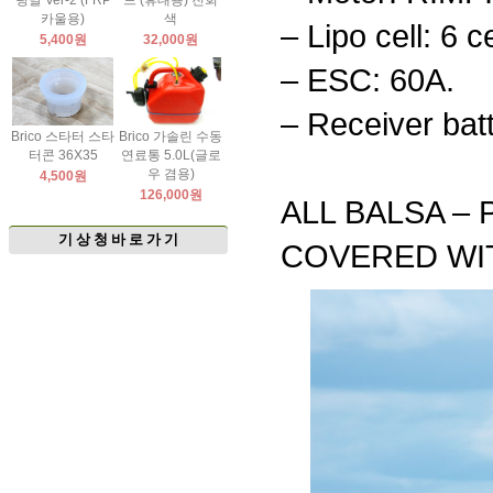
팅날 Ver-2 (FRP
드 (휴대용) 진회
카울용)
색
– Lipo cell: 6 
5,400원
32,000원
– ESC: 60A.
– Receiver ba
Brico 스타터 스타
Brico 가솔린 수동
터콘 36X35
연료통 5.0L(글로
우 겸용)
4,500원
126,000원
ALL BALSA –
기 상 청 바 로 가 기
COVERED WI