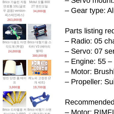
– Servo moun
Brico 가솔린 자동
Motul 모튤 800
연료통 10L(글로
2T 엔진오일
– Gear type: A
우 겸용) version-
34,000원
4(스테인레스)
263,000원
Parts listing re
– Radio: 05 ch
Brico 다용도 타면
Brico 대형기용 스
각도계 (투명)
타터 V3 (배터리
– Servo: 07 se
별매)
24,000원
380,000원
– Engine: 55 – 
– Motor: Brus
방진 단면 폼 테이
캐노피 고정핀 (2
– Propeller: Su
프
개 세트)
3,000원
19,700원
Recommended Mo
Brico 드라멜용 커
Brico 비행기 스탠
– Motor: RIMFI