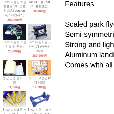
Features
Brico 가솔린 자동
Motul 모튤 800
연료통 10L(글로
2T 엔진오일
우 겸용) version-
34,000원
4(스테인레스)
263,000원
Scaled park fly
Semi-symmetric
Strong and ligh
Brico 다용도 타면
Brico 대형기용 스
각도계 (투명)
타터 V3 (배터리
별매)
24,000원
Aluminum landi
380,000원
Comes with all
방진 단면 폼 테이
캐노피 고정핀 (2
프
개 세트)
3,000원
19,700원
Brico 드라멜용 커
Brico 비행기 스탠