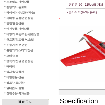
·
* 프로펠라/관련상품
- 엔진용 80 - 120cc급 기체
·
* 랜딩기어/플로트
- 글라이더(유/무 동력)
·
* 타이어(바퀴/칼라/엑슬)
·
* 커버링 필름/관련상품
·
* 엔진/관련상품
·
* 엔진부품/관련상품
·
* 비행기 부품/조립/관련상품
·
* 연료통/펌프/필터/오일
·
* 조종기/서보 관련
·
* 충전기/테스터기/전선
·
* 모터/덕트
·
* 변속기/전원 관련상품
·
* 배터리
·
* 발사/항공합판
·
* 비행장용 상품
·
* 볼트/너트/기타
·
* 멀티콥터/짐벌
·
* 한정수량 특가상품
Specification
장 바 구 니