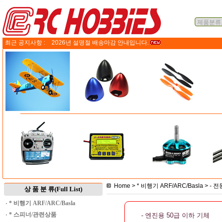
최근 공지사항 :
2026년 설명절 배송마감 안내입니다.
Home
>
* 비행기 ARF/ARC/Basla
>
- 
상 품 분 류(Full List)
·
* 비행기 ARF/ARC/Basla
·
* 스피너/관련상품
- 엔진용 50급 이하 기체