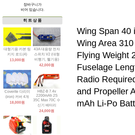
장바구니가
비어 있습니다.
히 트 상 품
Wing Span 40 
Wing Area 310 
대형기용 카본 링
43A 대용량 전자
Flying Weight 2
키지 로드(4)
스위치 V2 (대형
비행기, 헬기용)
13,000원
Fuselage Lengt
42,000원
Radio Require
and Propeller
HBZ-B 7.4v
Coverite 다리미
2200mAh 2S
(iron) 커버 4개
35C Max 70C 수
mAh Li-Po Batt
18,000원
신기 배터리
24,000원