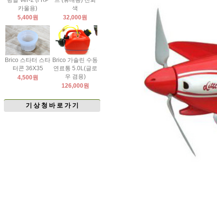
팅날 Ver-2 (FRP
드 (휴대용) 진회
카울용)
색
5,400원
32,000원
Brico 스타터 스타
Brico 가솔린 수동
터콘 36X35
연료통 5.0L(글로
우 겸용)
4,500원
126,000원
기 상 청 바 로 가 기