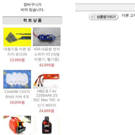
장바구니가
비어 있습니다.
다른 고
히 트 상 품
대형기용 카본 링
43A 대용량 전자
키지 로드(4)
스위치 V2 (대형
비행기, 헬기용)
13,000원
42,000원
HBZ-B 7.4v
Coverite 다리미
2200mAh 2S
(iron) 커버 4개
35C Max 70C 수
18,000원
신기 배터리
24,000원