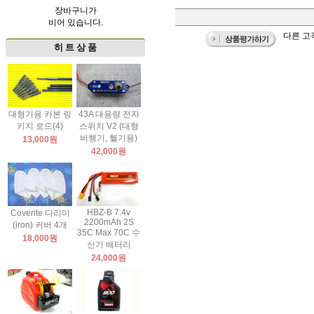
장바구니가
비어 있습니다.
다른 고
히 트 상 품
대형기용 카본 링
43A 대용량 전자
키지 로드(4)
스위치 V2 (대형
비행기, 헬기용)
13,000원
42,000원
HBZ-B 7.4v
Coverite 다리미
2200mAh 2S
(iron) 커버 4개
35C Max 70C 수
18,000원
신기 배터리
24,000원