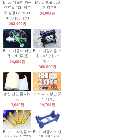
Brico 가솔린 자동
Motul 모튤 800
연료통 10L(글로
2T 엔진오일
우 겸용) version-
34,000원
4(스테인레스)
263,000원
Brico 다용도 타면
Brico 대형기용 스
각도계 (투명)
타터 V3 (배터리
별매)
24,000원
380,000원
방진 단면 폼 테이
캐노피 고정핀 (2
프
개 세트)
3,000원
19,700원
Brico 드라멜용 커
Brico 비행기 스탠