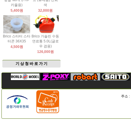
팅날 Ver-2 (FRP
드 (휴대용) 진회
카울용)
색
5,400원
32,000원
Brico 스타터 스타
Brico 가솔린 수동
터콘 36X35
연료통 5.0L(글로
우 겸용)
4,500원
126,000원
기 상 청 바 로 가 기
주소 :