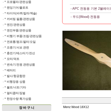
·
* 프로펠라/관련상품
·
* 랜딩기어/플로트
- APC 전동용 기본 2블레이
·
* 타이어(바퀴/칼라/엑슬)
- 우드(Wood) 전동용
·
* 커버링 필름/관련상품
·
* 엔진/관련상품
·
* 엔진부품/관련상품
·
* 비행기 부품/조립/관련상품
·
* 연료통/펌프/필터/오일
·
* 조종기/서보 관련
·
* 충전기/테스터기/전선
·
* 모터/덕트
·
* 변속기/전원 관련상품
·
* 배터리
·
* 발사/항공합판
·
* 비행장용 상품
·
* 볼트/너트/기타
·
* 멀티콥터/짐벌
·
* 한정수량 특가상품
Menz Wood 18X12
장 바 구 니