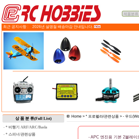
최근 공지사항 :
2026년 설명절 배송마감 안내입니다.
Home
>
* 프로펠라/관련상품
>
- 우드(W
상 품 분 류(Full List)
·
* 비행기 ARF/ARC/Basla
·
* 스피너/관련상품
- APC 엔진용 기본 2블레이